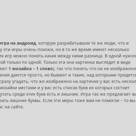
игра на андроид
, которую разрабатывали те же люди, что и
ду эти игры очень похожи, но в то же время имеют несколько
х игр можно понять какая между ними разница. В одной нужно
гой только по одной. Только эта она картинка выглядит в виде
вают
1 мозайка – 1 слово
), так что понять что на не изображено
дания даются просто, но бывают и такие, над которыми придетс
 сразу угадать, что же изображено на картинке у вас есть неско
мозайки местами и у вас есть список букв из которых состоит
утать среди этих букв есть и лишние. Игра так же предлагает в
ать лишние буквы. Если эти меры тоже вам не помогли – то вы
ас на сайте.