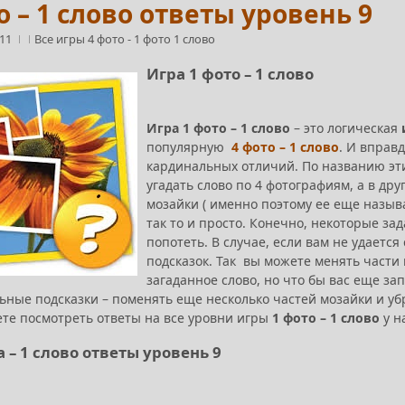
о – 1 слово ответы уровень 9
:11
Все игры 4 фото
-
1 фото 1 слово
Игра 1 фото – 1 слово
Игра 1 фото – 1 слово
– это логическая
популярную
4 фото – 1 слово
. И вправ
кардинальных отличий. По названию эти
угадать слово по 4 фотографиям, а в дру
мозайки ( именно поэтому ее еще назы
так то и просто. Конечно, некоторые за
попотеть. В случае, если вам не удается
подсказок. Так вы можете менять части 
загаданное слово, но что бы вас еще зап
ьные подсказки – поменять еще несколько частей мозайки и убр
ете посмотреть ответы на все уровни игры
1 фото – 1 слово
у н
 – 1 слово ответы уровень 9