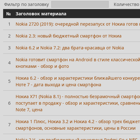
Фильтр по заголовку
Количество 
№
Заголовок материала
1
Nokia 2720 (2019): очередной перезапуск от Нокиа готов 
2
Nokia 2.3: новый бюджетный смартфон от Нокиа
3
Nokia 6.2 и Nokia 7.2: два брата-красавца от Nokia
Nokia готовит смартфон на Android в стиле классической
4
кнопками - обзор и фото
Нокиа 6.2 - обзор и характеристики ближайшего конкур
5
Ноте 7 - дата выхода и цена смартфона
Нокиа Х71 (Nokia 8.1) - полностью безрамочный смартфо
6
поступает в продажу - обзор и характеристики, сравнен
Note 7, цена
Нокиа 1 Плюс, Нокиа 3.2 и Нокиа 4.2 - обзор трех бюдже
7
смартфонов, основные характеристики, цены в России
Nokia 2 V - ультрабюджетный конкурент Redmi Go с NFC -