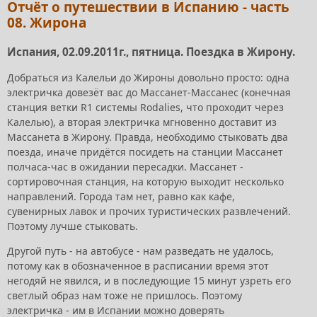
Отчёт о путешествии в Испанию - часть
08. Жирона
Испания, 02.09.2011г., пятница. Поездка в Жирону.
Добраться из Калельи до Жироны довольно просто: одна
электричка довезёт вас до Массанет-Массанес (конечная
станция ветки R1 системы Rodalies, что проходит через
Калелью), а вторая электричка мгновенно доставит из
Массанета в Жирону. Правда, необходимо стыковать два
поезда, иначе придётся посидеть на станции Массанет
полчаса-час в ожидании пересадки. Массанет -
сортировочная станция, на которую выходит несколько
направлений. Города там нет, равно как кафе,
сувенирных лавок и прочих туристических развлечений.
Поэтому лучше стыковать.
Другой путь - на автобусе - нам разведать не удалось,
потому как в обозначенное в расписании время этот
негодяй не явился, и в последующие 15 минут узреть его
светлый образ нам тоже не пришлось. Поэтому
электричка - им в Испании можно доверять