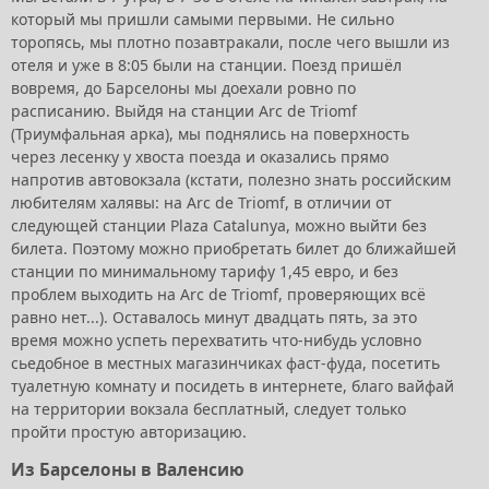
который мы пришли самыми первыми. Не сильно
торопясь, мы плотно позавтракали, после чего вышли из
отеля и уже в 8:05 были на станции. Поезд пришёл
вовремя, до Барселоны мы доехали ровно по
расписанию. Выйдя на станции Arc de Triomf
(Триумфальная арка), мы поднялись на поверхность
через лесенку у хвоста поезда и оказались прямо
напротив автовокзала (кстати, полезно знать российским
любителям халявы: на Arc de Triomf, в отличии от
следующей станции Plaza Catalunya, можно выйти без
билета. Поэтому можно приобретать билет до ближайшей
станции по минимальному тарифу 1,45 евро, и без
проблем выходить на Arc de Triomf, проверяющих всё
равно нет...). Оставалось минут двадцать пять, за это
время можно успеть перехватить что-нибудь условно
сьедобное в местных магазинчиках фаст-фуда, посетить
туалетную комнату и посидеть в интернете, благо вайфай
на территории вокзала бесплатный, следует только
пройти простую авторизацию.
Из Барселоны в Валенсию