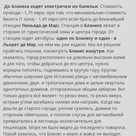
До Бланеса ходят электрички из Калельи
. Стоимость
проезда - 1,75 евро, при том, что минимальная стоимость
билета (1 зона) - 1,45 евро (это если брать до ближайшей
станции
Пиньеда де Мар
). Станция в
Бланесе
лежит в
стороне от туристической зоны и центра города. От
станции ходят автобусы:
один по Бланесу и один - в
Льорет де Мар
, на нём мы уже ездили. Мы же решили
пройтись пешком, посмотреть
Бланес изнутри
. Как
оказалось, город расположен на довольно высоком холме
и для того, чтобы добраться до его центра, нужно
изрядно попотеть, поднимаясь в крутую гору. Кругом -
обычные широкие (для Испании) улицы с автомобильным
движением, двух- и трёхэтажные дома и целые кварталы
однотипных домиков, отгороженные общим забором. Вот
только дорога всё виляет: то резко вниз, то резко вверх,
острым углом загибаясь налево или направо. Когда мы
дошли до старого города, улочки сузились, домики по
сторонам обветшали, а пологие спуски для автомобилей
превратились в лестницы исключительно для
пешеходов. Моря не было видно до последнего поворота.
Порой казалось, что Бланес к морю и вовсе не выходит.