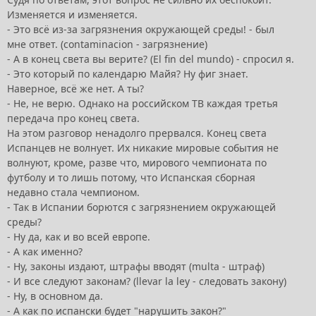
Изменяется и изменяется.
- Это всё из-за загрязнения окружающей среды! - был
мне ответ. (contaminacion - загрязнение)
- А в конец света вы верите? (El fin del mundo) - спросил я.
- Это который по календарю Майя? Ну фиг знает.
Наверное, всё же нет. А ты?
- Не, не верю. Однако на российском ТВ каждая третья
передача про конец света.
На этом разговор ненадолго прервался. Конец света
Испанцев не волнует. Их никакие мировые события не
волнуют, кроме, разве что, мирового чемпионата по
футболу и то лишь потому, что Испанская сборная
недавно стала чемпионом.
- Так в Испании борются с загрязнением окружающей
среды?
- Ну да, как и во всей европе.
- А как именно?
- Ну, законы издают, штрафы вводят (multa - штраф)
- И все следуют законам? (llevar la ley - следовать закону)
- Ну, в основном да.
- А как по испански будет "нарушить закон?"