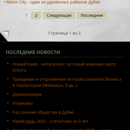
Motor City - один из удалённых районов Дубая
1
2
Следующая
Последняя
Страница 1 из 2.
ПОСЛЕДНИЕ
НОВОСТИ
Новый Каир - мегапроект, который изменил карту
Египта
Правдивая и откровенная история развития бизнеса
в Черногории (Мемуары, б-дь..)
Дереализация
Атавизмы
Расслоение общества в Дубае
Юрий Дудь 2025 - статистика за 9 лет