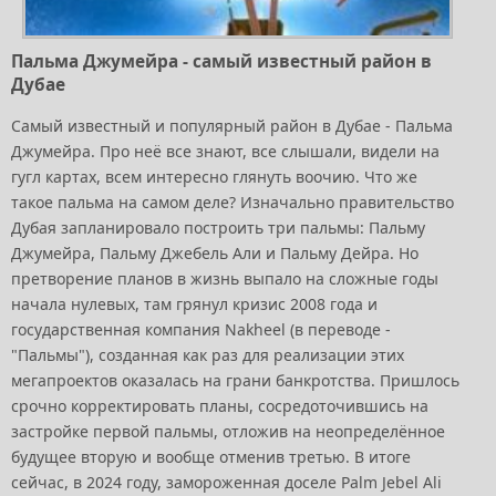
Пальма Джумейра - самый известный район в
Дубае
Самый известный и популярный район в Дубае - Пальма
Джумейра. Про неё все знают, все слышали, видели на
гугл картах, всем интересно глянуть воочию. Что же
такое пальма на самом деле? Изначально правительство
Дубая запланировало построить три пальмы: Пальму
Джумейра, Пальму Джебель Али и Пальму Дейра. Но
претворение планов в жизнь выпало на сложные годы
начала нулевых, там грянул кризис 2008 года и
государственная компания Nakheel (в переводе -
"Пальмы"), созданная как раз для реализации этих
мегапроектов оказалась на грани банкротства. Пришлось
срочно корректировать планы, сосредоточившись на
застройке первой пальмы, отложив на неопределённое
будущее вторую и вообще отменив третью. В итоге
сейчас, в 2024 году, замороженная доселе Palm Jebel Ali