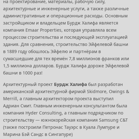
на проектирование, материалы, рабочую силу,
архитектурные и инженерные услуги, а также различные
административные и операционные расходы. Основным
застройщиком и владельцем Бурдж Халифа является
компания Emaar Properties, которая управляла всем
процессом строительства и последующей эксплуатацией
здания. Для сравнения, строительство Эйфелевой башни
в 1889 году обошлось Эйфелю и партнёрам в
сумасшедшие для тех времён 7,8 миллионов франков или
1,5 миллиона долларов. Бурдж Халифа дороже Эйфелевой
башни в 1000 раз!
Архитектурный проект
Бурдж Халифа
был разработан
американской архитектурной фирмой Skidmore, Owings &
Merrill, а главным архитектором проекта выступил
Адриан Смит. Главным инженерным консультантом была
компания Hyder Consulting, а главным подрядчиком по
строительству — южнокорейская компания Samsung C&T​
(также построили Петронас Тауэрс в Куала Лумпуре и
Марина Бэй Сандс в Сингапуре)