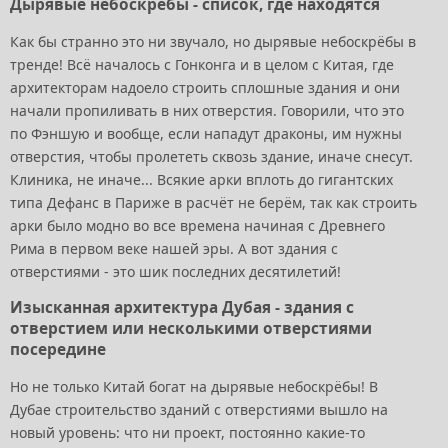
Дырявые небоскрёбы - список, где находятся
Как бы странно это ни звучало, но дырявые небоскрёбы в
тренде! Всё началось с Гонконга и в целом с Китая, где
архитекторам надоело строить сплошные здания и они
начали пропиливать в них отверстия. Говорили, что это
по Фэншую и вообще, если нападут драконы, им нужны
отверстия, чтобы пролететь сквозь здание, иначе снесут.
Клиника, не иначе... Всякие арки вплоть до гигантских
типа Дефанс в Париже в расчёт не берём, так как строить
арки было модно во все времена начиная с Древнего
Рима в первом веке нашей эры. А вот здания с
отверстиями - это шик последних десятилетий!
Изысканная архитектура Дубая - здания с
отверстием или несколькими отверстиями
посередине
Но не только Китай богат на дырявые небоскрёбы! В
Дубае строительство зданий с отверстиями вышло на
новый уровень: что ни проект, постоянно какие-то