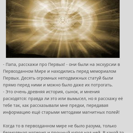
- Папа, расскажи про Первых! - они были на экскурсии в
Первозданном Мире и находились перед мемориалом
Первых. Десять огромных неподвижных статуй были
прямо перед ними и можно было даже их потрогать.
- Это очень древняя история, сынок, и мнения
расходятся: правда ли это или вымысел, но я расскажу её
тебе так, как рассказывали мне предки, передавая
информацию ещё старыми методами магнитных полей!
Когда то в первозданном мире не было разума, только
безмолвная материя и прочный купол над ней. В какой то