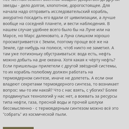
звезды - дело долгое, хлопотное, дорогостоящее. Для
начала надо отправить исследовательский корабль,
аккуратно посадить его вдали от цивилизации, а лучше
вообще на соседней планете, и вести наблюдения. В
нашем случае удобнее всего было бы на Луне или на
Марсе, но Марс далековато, а Луна слишком хорошо
просматривается с Земли, поэтому проще всё же на
Земле, где-нибудь на полюсе, чтоб никто не заметил. А
там уже потихоньку обустраиваться: вода есть, нефть
можно добыть на дне океана. Хотя какая к чёрту нефть?
Если пришельцы прилетели с другой звёздной системы,
то их корабль полюбому должен работать на
термоядерном синтезе, иначе не долететь. А если они
владеют секретами термоядерного синтеза, то возникает
вопрос: мы-то им накой? Что с нас взять, с убогих? Более
продвинутых технологий у нас нет, а воевать за ресурсы
типа нефти, газа, пресной воды и прочей шелухи
бессмысленно - с термоядерным синтезом можно всё это
"собрать" из космической пыли.