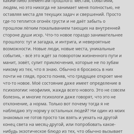
каким-либо элементам прошлого: местам, событиям,
людям, но это никогда не занимает меня полностью, не
оставляя места для текущих задач и свершений. Просто
где-то теплится огонёк грусти и не даёт забыть о
прошлом лёгким покалыванием тающих на внутренней
стороне души искр. Что-то новое гораздо занимательнее
прошлого: тут и загадка, и интрига, и невероятные
возможности. Новые люди, новые места, уникальные
события, - всё это ждёт за поворотом жизненного пути и
манит, зовёт, сулит приключения, которые не по зубам
никому из тех, что я знаю. Обычно я бросаюсь в них
почти не глядя, просто поняв, что грядущее откроет мне
что-то новое. Моё состояние даже имеет определение в
психологии: неофилия, жажда всего нового. Это не совсем
болезнь, и многие психологи даже говорят, что это не
отклонение, а норма. Только вот почему тогда я не
наблюдаю эту норму у остальных людей? Ни один из моих
знакомых не готов просто так взять и уехать на другой
конец света на месяц-другой, или попробовать какое-
нибудь экзотическое блюдо из тех, что обычно вызывает