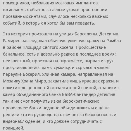
помощников, небольших мозговых имплантов,
вживляемых обычно за левым ухом,в просторечии
прозванных синтами, случилось несколько важных
событий, о которых я хотел бы вам поведать.
Эта история произошла на улицах Барселоны. Детектив
Рамирес расследовал обычную уличную кражу на Рамбла
в районе Площади Святого Хосепа. Происшествие
банальное, хоть и довольно редкое в последнее время:
неизвестный, проезжая на гироколесе, вырвал из рук
прогуливающейся дамы сумочку, и скрылся в узком
переулке Бокерия. Уличная камера, направленная на
Мозаику Хоана Миро, захватила лишь краешек кражи, и
похититель ценностей оказался к ней спиной, а записи с
камер объединённого банка ББВА-Сантандер детектив
так и не смог получить из-за бюрократических
проволочек: банки недавно объединились и ещё не
решили кто из руководства отвечает за безопасность и
видеонаблюдение, и кто должен сотрудничать с
полицией.