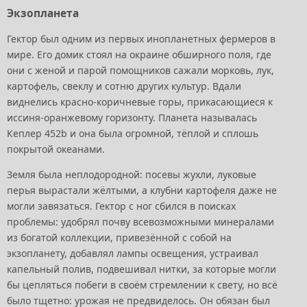
Экзопланета
Гектор был одним из первых инопланетных фермеров в
мире. Его домик стоял на окраине обширного поля, где
они с женой и парой помощников сажали морковь, лук,
картофель, свеклу и сотню других культур. Вдали
виднелись красно-коричневые горы, прикасающиеся к
иссиня-оранжевому горизонту. Планета называлась
Кеплер 452b и она была огромной, тёплой и сплошь
покрытой океанами.
Земля была неплодородной: посевы жухли, луковые
перья вырастали жёлтыми, а клубни картофеля даже не
могли завязаться. Гектор с ног сбился в поисках
проблемы: удобрял почву всевозможными минералами
из богатой коллекции, привезённой с собой на
экзопланету, добавлял лампы освещения, устраивал
капельный полив, подвешивал нитки, за которые могли
бы цепляться побеги в своём стремлении к свету, но всё
было тщетно: урожая не предвиделось. Он обязан был