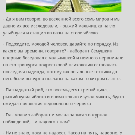
- Да я вам говорю, во вселенной всего семь миров и мы
давно их все исследовали, - рыжий мальчишка нагло
улыбнулся и стащил из вазы на столе яблоко
- Подождите, молодой человек, давайте по порядку. Из
какого вы времени, говорите? - лаборант Сёмушкин
впервые беседовал с мальчишкой и немного нервничал:
на его три курса подростковой психологии оставалась
последняя надежда, потому как остальные техники до
него были вычурно посланы на каком то хитром слэнге.
- Пятнадцатый риб, сто восемьдесят третий цикл, -
рыжий кусил яблоко и внимательно изучал мякоть, будто
ожидал появления недовольного червяка
- Гм - молвил лаборант и молча записал в журнал
наблюдений, - и надолго к нам?
- Ну не знаю, пока не надоест. Часов на пять, наверно. У