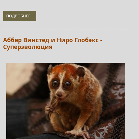
ПОДРОБНЕЕ...
Аббер Винстед и Ниро Глобэкс -
Суперэволюция