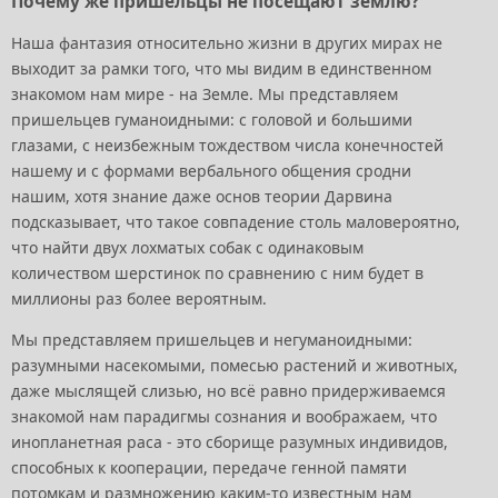
Почему же пришельцы не посещают землю?
Наша фантазия относительно жизни в других мирах не
выходит за рамки того, что мы видим в единственном
знакомом нам мире - на Земле. Мы представляем
пришельцев гуманоидными: с головой и большими
глазами, с неизбежным тождеством числа конечностей
нашему и с формами вербального общения сродни
нашим, хотя знание даже основ теории Дарвина
подсказывает, что такое совпадение столь маловероятно,
что найти двух лохматых собак с одинаковым
количеством шерстинок по сравнению с ним будет в
миллионы раз более вероятным.
Мы представляем пришельцев и негуманоидными:
разумными насекомыми, помесью растений и животных,
даже мыслящей слизью, но всё равно придерживаемся
знакомой нам парадигмы сознания и воображаем, что
инопланетная раса - это сборище разумных индивидов,
способных к кооперации, передаче генной памяти
потомкам и размножению каким-то известным нам