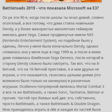
Battletoads 2019 - что показала Microsoft на E3?
Ох уж эти 90-е, когда после школы ты мчал домой, словно
оголтелый, а все потому, что дома стояла новенькая
Dendy, а у более мажористых малолетних геймеров
имелась даже Sega. Самые продвинутые имели NES
(Nintendo Entertaiment System), но подобное было у
единиц. Лично у меня была изначально Dendy, однако
сломалась она у меня еще в году 1999-м, а после в моем
доме появилась бомбезная Sega Genesis, после которой в
сторону Dendy сложно было смотреть. Так вот, что на 8-
битной, что на 16-битной приставке, я и мои друзья не
играли, а что называется, гасислись целыми днями (это
возможно было только на каникулах) в различные
игрушки. Особенно популярной являлась Mortal Combat 3
и все та же Battletoads, а также Sonic, Tazmania, Batman и
прочие. Частей про боевых жаб две: это, собственно,
просто Battletoads, а также Battletoads & Double Dragon.
Мне приходилось играть в обе и каждая из частей была