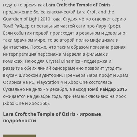
году, в то время как
Lara Croft the Temple of Osiris
-
продолжение более классической Lara Croft and the
Guardian of Light 2010 года. Студия чётко отделяет серию
Томб Райдер от остальных частей саги про Лару Крофт.
Если события первой происходят в реальном и довольно-
таки мрачном мире, то во второй полно мифицизма и
фантастики. Похоже, что таким образом показана разная
интерпретация персонажа Марвелл в фильмах и
комиксах. Плюс для Crystal Dinamics - поддержка и
развитие обеих линий одновременно позволит угодить
вкусам широкой аудитории. Премьера Лара Крофт и Храм
Осириса на PC, PlayStation 4 и Xbox One состоялась
буквально на днях - 9 декабря, а выход
Томб Райдер 2015
ожидается на декабрь года, причём эксклюзивно на Xbox
(Xbox One и Xbox 360).
Lara Croft the Temple of Osiris - игровые
подробности