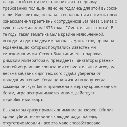
на красный свет и не остановиться по первому
требованию полиции, явно не годились для этой высокой
цели. Идея витала, но начала воплощаться в жизнь после
ознакомления креативных сотрудников Stainless Games с
культовым фильмом 1975 года - "Смертельные гонки". В
те годы такая тематика была крайне излюбленной,
выходили один за другим рассказы фантастов, права на
экранизацию которых покупались известными
кинокомпаниями. Сюжет был типичен - подражая
римским императорам, президенты, диктаторы разных
мастей устраивали состязания со смертельным исходом,
весьма забавных для тех, кого судьба уберегла от
попадания в оные. Когда цена жизни на кону, когда
команда рискует быть принесена в жертву кровожадным
богам, игра воспринимается иначе, действует
первобытный азарт.
Выход игры сразу привлек внимание цензоров. Обилие
крови, убийство невинных людей ради победы,
отсутствие морали - все это мало способствовало