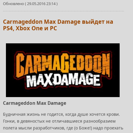
Обновлено ( 29.05.2016 23:14 )
Сarmageddon Max Damage выйдет на
PS4, Xbox One и PC
Carmageddon Max Damage
Будничная жизнь не годится, когда душе хочется крови.
Гонки, в девяностых не отличавшиеся разнообразием
полета мысли разработчиков, где (о Боже!) надо проехать