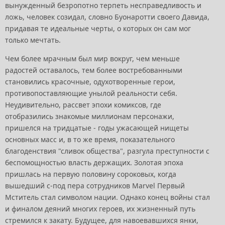
вынужденный безропотно терпеть несправедливость и
ложь, человек созидал, словно Буонаротти своего Давида,
придавая те идеальные черты, о которых он сам мог
только мечтать.
Чем более мрачным был мир вокруг, чем меньше
радостей оставалось, тем более востребованными
становились красочные, одухотворенные герои,
противопоставляющие унылой реальности себя.
Неудивительно, рассвет эпохи комиксов, где
отобразились знакомые миллионам персонажи,
пришелся на тридцатые - годы ужасающей нищеты
основных масс и, в то же время, показательного
благоденствия "сливок общества", разгула преступности с
беспомощностью власть держащих. Золотая эпоха
пришлась на первую половину сороковых, когда
вышедший с-под пера сотрудников Marvel Первый
Мститель стал символом нации. Однако конец войны стал
и финалом деяний многих героев, их жизненный путь
стремился к закату. Будущее, для навоевавшихся янки,