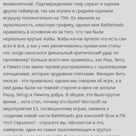
великолепной. Подтверждением тому служат и оценки
других геймеров, так как игроки в среднем оценили
игрушку положительно на 73%. Ее хвалили за
мультяшность, классную графику, однако мне Battletoads
нравилась в основном из-за того, что там были
нереально крутые жабы. Жабы-качки лупили что есть сил
всех и вся, а как у них увеличивались кулаки или стопы
ног, когда наносился финальный критический удар по
противнику? Больше всего мне нравилось, как Раш, Зитц
и Пимпл (так звали героев) расправлялись с ошалевшими
женщинами, которые орудовали плетками. Женщин бить
нельзя - это правильно, однако мы говорим об игре, а в
ней дамы были на темной стороне и явно не желали
Рашу, Зитцу и Пимплу добра. В общем, это было крутое
время... хотя стоп, почему это было? Microsoft на
мероприятии E3, посвященному играм, заявила о
создании новой части Battletoads для консолей Xbox и ПК.
Что? Серьезно? - спросите вы. Абсолютли и это,
наверное, одна из самых ошеломляющих и крутых