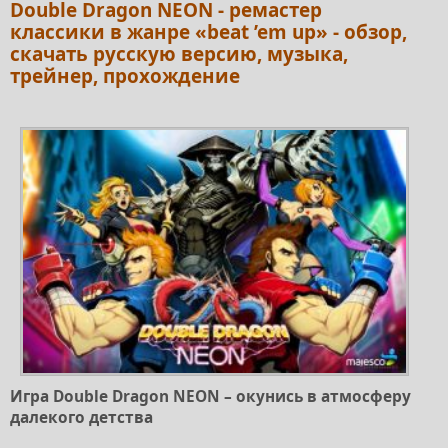
Double Dragon NEON - ремастер
классики в жанре «beat ’em up» - обзор,
скачать русскую версию, музыка,
трейнер, прохождение
Игра Double Dragon NEON – окунись в атмосферу
далекого детства