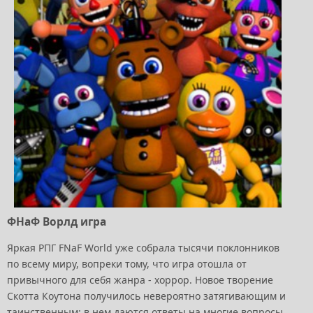
ФНаФ Ворлд игра
Яркая РПГ FNaF World уже собрала тысячи поклонников
по всему миру, вопреки тому, что игра отошла от
привычного для себя жанра - хоррор. Новое творение
Скотта Коутона получилось невероятно затягивающим и
таинственным: в нем даются ответы на многие вопросы