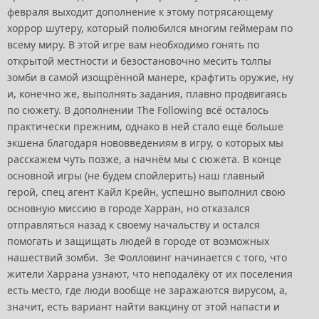
февраля выходит дополнение к этому потрясающему
хоррор шутеру, который полюбился многим геймерам по
всему миру. В этой игре вам необходимо гонять по
открытой местности и безостановочно месить толпы
зомби в самой изощрённой манере, крафтить оружие, ну
и, конечно же, выполнять задания, плавно продвигаясь
по сюжету. В дополнении The Following всё осталось
практически прежним, однако в ней стало ещё больше
экшена благодаря нововведениям в игру, о которых мы
расскажем чуть позже, а начнём мы с сюжета. В конце
основной игры (не будем спойлерить) наш главный
герой, спец агент Кайл Крейн, успешно выполнил свою
основную миссию в городе Харран, но отказался
отправляться назад к своему начальству и остался
помогать и защищать людей в городе от возможных
нашествий зомби. Зе Фолловинг начинается с того, что
жители Харрана узнают, что неподалёку от их поселения
есть место, где люди вообще не заражаются вирусом, а,
значит, есть вариант найти вакцину от этой напасти и