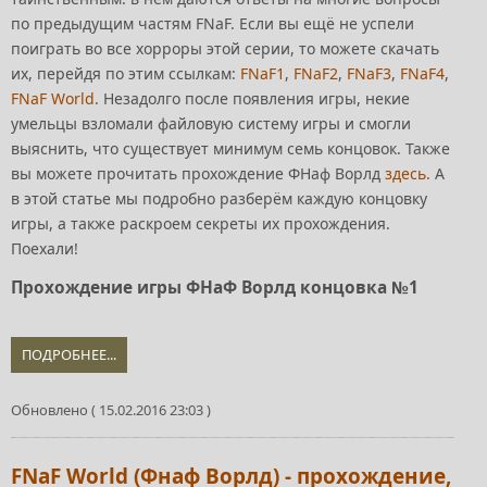
по предыдущим частям FNaF. Если вы ещё не успели
поиграть во все хорроры этой серии, то можете скачать
их, перейдя по этим ссылкам:
FNaF1
,
FNaF2
,
FNaF3
,
FNaF4
,
FNaF World
. Незадолго после появления игры, некие
умельцы взломали файловую систему игры и смогли
выяснить, что существует минимум семь концовок. Также
вы можете прочитать прохождение ФНаф Ворлд
здесь.
А
в этой статье мы подробно разберём каждую концовку
игры, а также раскроем секреты их прохождения.
Поехали!
Прохождение игры ФНаФ Ворлд концовка №1
ПОДРОБНЕЕ...
Обновлено ( 15.02.2016 23:03 )
FNaF World (Фнаф Ворлд) - прохождение,