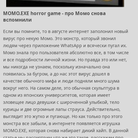
MOMO.EXE horror game - про Момо снова
вспомнили
Если вы помните, то в августе интернет заполонил новый
вирус про некую Момо. Это монстр, который звонил
людям через приложение WhatsApp и всячески пугал их.
Момо знала про пользователя абсолютно все, в том числе
и все подробности личной жизни. Но правда это или нет,
мы никогда не узнаем, поскольку изначально она
появилась за бугром, а до нас этот вирус дошел в
качестве обычного мифа и люди подняли много шума
вокруг него. На самом деле, это обычная скульптура в
одном из японских университетов, которая имеет
зловещее лицо девушки с широченной улыбкой, тело
курицы и две огромные лапы страуса. Действительно,
выглядит это жутко и пугающе. Но как только про этого
монстра все забыли, в интернете появляется игрушка
MOMO.EXE, которая снова набирает дикий хайп. В данной
статье мы рассмотрим что же это такое, расскажем про