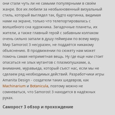
они стали чуть ли не самыми популярными в своём
жанре. Все их любили за необыкновенный визуальный
стиль, который выглядел так, будто картинка, видимая
нами на экране, только что телепортировалась с
волшебного сна художника. Загадочные планеты, их
жители, а также главный герой с забавным колпаком
очень сильно запали в душу геймерам по всему миру.
Мир Samorost 3 несуразен, не поддаётся никакому
объяснению. В продвижении по сюжету нам может
помочь самая неприметная вещь. Ну где еще нам стоит
опасаться не злых мутантов с плазмопушками, а,
внимание, муравьеда, который съест нас, если мы не
сделаем ряд необходимых действий. Разработчики игры
Amanita Design - создатели таких шедевров, как
Machinarium
и
Botanicula
, поэтому можно не
сомневаться, что Samorost 3 находится в надёжных
руках.
Саморост 3 обзор и прохождение