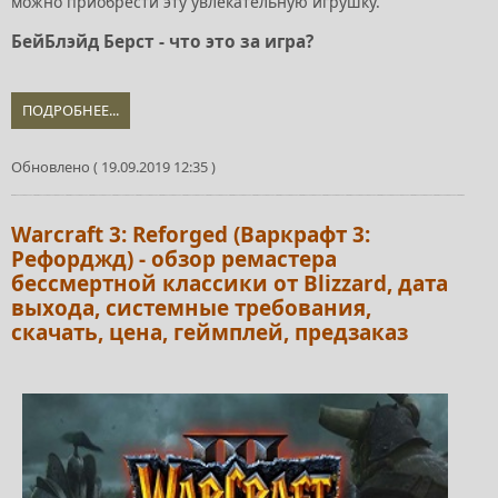
можно приобрести эту увлекательную игрушку.
БейБлэйд Берст - что это за игра?
ПОДРОБНЕЕ...
Обновлено ( 19.09.2019 12:35 )
Warcraft 3: Reforged (Варкрафт 3:
Рефорджд) - обзор ремастера
бессмертной классики от Blizzard, дата
выхода, системные требования,
скачать, цена, геймплей, предзаказ