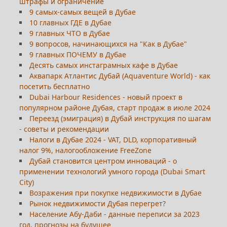
штрафы и ограничение
9 самых-самых вещей в Дубае
10 главных ГДЕ в Дубае
9 главных ЧТО в Дубае
9 вопросов, начинающихся на "Как в Дубае"
9 главных ПОЧЕМУ в Дубае
Десять самых инстаграмных кафе в Дубае
Аквапарк Атлантис Дубай (Aquaventure World) - как
посетить бесплатно
Dubai Harbour Residences - новый проект в
популярном районе Дубая, старт продаж в июле 2024
Переезд (эмиграция) в Дубай инструкция по шагам
- советы и рекомендации
Налоги в Дубае 2024 - VAT, DLD, корпоративный
налог 9%, налогообложение FreeZone
Дубай становится центром инноваций - о
применении технологий умного города (Dubai Smart
City)
Возражения при покупке недвижимости в Дубае
Рынок недвижимости Дубая перегрет?
Население Абу-Даби - данные переписи за 2023
год, прогнозы на будущее