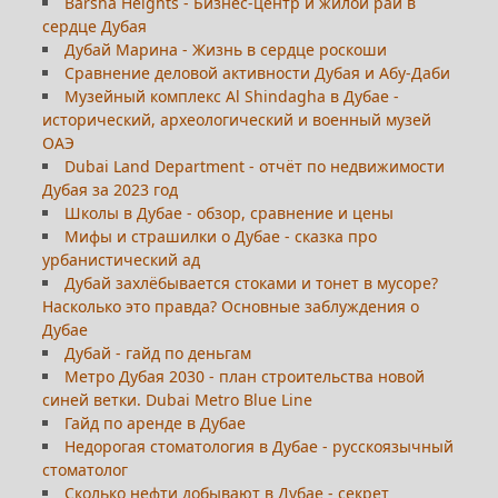
Barsha Heights - Бизнес-центр и жилой рай в
сердце Дубая
Дубай Марина - Жизнь в сердце роскоши
Сравнение деловой активности Дубая и Абу-Даби
Музейный комплекс Al Shindagha в Дубае -
исторический, археологический и военный музей
ОАЭ
Dubai Land Department - отчёт по недвижимости
Дубая за 2023 год
Школы в Дубае - обзор, сравнение и цены
Мифы и страшилки о Дубае - сказка про
урбанистический ад
Дубай захлёбывается стоками и тонет в мусоре?
Насколько это правда? Основные заблуждения о
Дубае
Дубай - гайд по деньгам
Метро Дубая 2030 - план строительства новой
синей ветки. Dubai Metro Blue Line
Гайд по аренде в Дубае
Недорогая стоматология в Дубае - русскоязычный
стоматолог
Сколько нефти добывают в Дубае - секрет