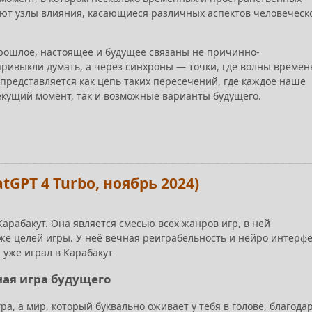
ют узлы влияния, касающиеся различных аспектов человеческ
рошлое, настоящее и будущее связаны не причинно-
привыкли думать, а через синхроны — точки, где волны време
 представляется как цепь таких пересечений, где каждое наше
екущий момент, так и возможные варианты будущего.
GPT 4 Turbo, ноябрь 2024)
арабакут. Она является смесью всех жанров игр, в ней
е целей игры. У неё вечная реиграбельность и нейро интерфе
 уже играл в Карабакут
ная игра будущего
ра, а мир, который буквально оживает у тебя в голове, благода