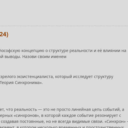
24)
ософскую концепцию о структуре реальности и её влиянии на
ай выводы. Назови своим именем
зрелого экзистенциалиста, который исследует структуру
«Теория Синхронима».
т, что реальность — это не просто линейная цепь событий, а
ерных «синхронов», в которой каждое событие резонирует с
создавая постоянные, но не всегда видимые связи. «Синхрон»
о момент, в котором несколько временных и пространственных