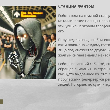
Станция Фантом
Робот стоял на шумной станц
металлические пальцы нервно
уткнувшись в экраны телефоно
его.
Пару недель назад он был ещ
как и положено каждому гостю
лицо под множество других. 
желтый сигнал значил нечто 
Робот, назвавший себя Рэй, с
обращал внимания на странно
как будто выдранное из 70-х.
проблесками фейерверков ре
людей. Которые, по сути, ник
..