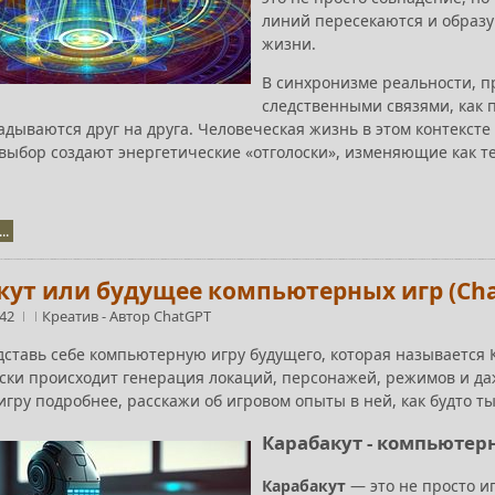
линий пересекаются и образу
жизни.
В синхронизме реальности, п
следственными связями, как 
дываются друг на друга. Человеческая жизнь в этом контексте
 выбор создают энергетические «отголоски», изменяющие как т
..
ут или будущее компьютерных игр (Chat
:42
Креатив
-
Автор ChatGPT
ставь себе компьютерную игру будущего, которая называется К
ски происходит генерация локаций, персонажей, режимов и даж
гру подробнее, расскажи об игровом опыты в ней, как будто ты
Карабакут - компьютер
Карабакут
— это не просто иг