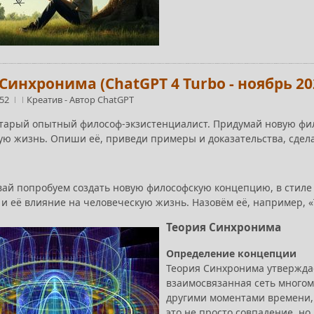
Синхронима (ChatGPT 4 Turbo - ноябрь 20
:52
Креатив
-
Автор ChatGPT
старый опытный философ-экзистенциалист. Придумай новую фил
ую жизнь. Опиши её, приведи примеры и доказательства, сдел
вай попробуем создать новую философскую концепцию, в стиле 
 и её влияние на человеческую жизнь. Назовём её, например, 
Теория Синхронима
Определение концепции
Теория Синхронима утверждае
взаимосвязанная сеть многом
другими моментами времени, 
это не просто совпадение, н