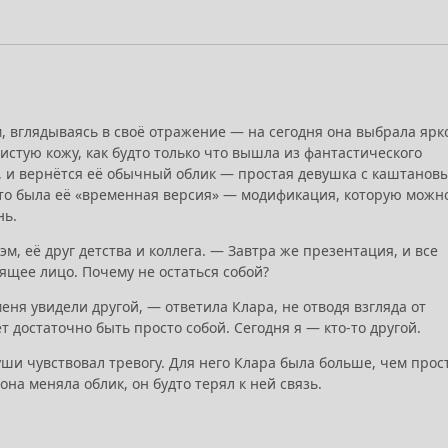
, вглядываясь в своё отражение — на сегодня она выбрала ярк
стую кожу, как будто только что вышла из фантастического
т, и вернётся её обычный облик — простая девушка с каштанов
Это была её «временная версия» — модификация, которую можн
нь.
м, её друг детства и коллега. — Завтра же презентация, и все
оящее лицо. Почему не остаться собой?
меня увидели другой, — ответила Клара, не отводя взгляда от
т достаточно быть просто собой. Сегодня я — кто-то другой.
уши чувствовал тревогу. Для него Клара была больше, чем прос
 она меняла облик, он будто терял к ней связь.