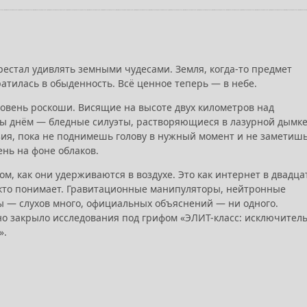
рестал удивлять земными чудесами. Земля, когда-то предмет
атилась в обыденность. Всё ценное теперь — в небе.
овень роскоши. Висящие на высоте двух километров над
ы днём — бледные силуэты, растворяющиеся в лазурной дымке
юзия, пока не поднимешь голову в нужный момент и не заметиш
нь на фоне облаков.
ом, как они удерживаются в воздухе. Это как интернет в двадца
 кто понимает. Гравитационные манипуляторы, нейтронные
ы — слухов много, официальных объяснений — ни одного.
о закрыло исследования под грифом «ЭЛИТ-класс: исключител
».