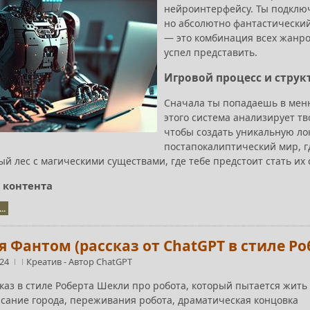
нейроинтерфейсу. Ты подключ
но абсолютно фантастический
— это комбинация всех жанров
успел представить.
Игровой процесс и струк
Сначала ты попадаешь в мен
этого система анализирует т
чтобы создать уникальную ло
постапокалиптический мир, 
й лес с магическими существами, где тебе предстоит стать их 
 контента
..
 Фантом (рассказ от ChatGPT в стиле Роб
:24
Креатив
-
Автор ChatGPT
сказ в стиле Роберта Шекли про робота, который пытается жит
исание города, переживания робота, драматическая концовка