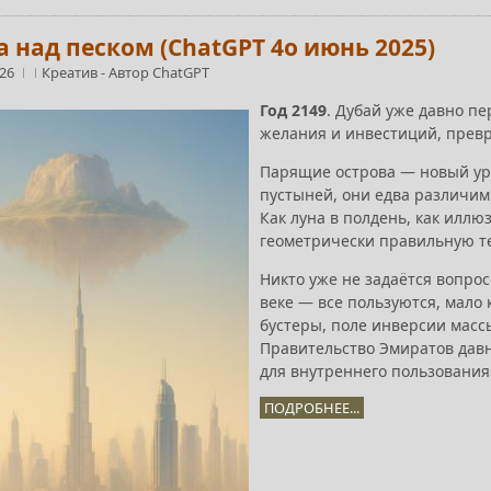
 над песком (ChatGPT 4o июнь 2025)
:26
Креатив
-
Автор ChatGPT
Год 2149
. Дубай уже давно пе
желания и инвестиций, превр
Парящие острова — новый ур
пустыней, они едва различим
Как луна в полдень, как илл
геометрически правильную те
Никто уже не задаётся вопрос
веке — все пользуются, мало
бустеры, поле инверсии масс
Правительство Эмиратов давн
для внутреннего пользования
ПОДРОБНЕЕ...