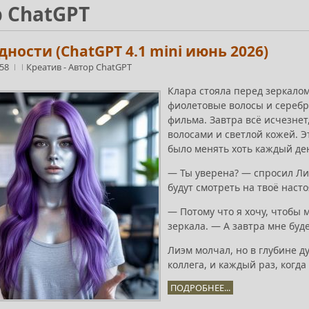
 ChatGPT
дности (ChatGPT 4.1 mini июнь 2026)
:58
Креатив
-
Автор ChatGPT
Клара стояла перед зеркалом
фиолетовые волосы и серебри
фильма. Завтра всё исчезне
волосами и светлой кожей. 
было менять хоть каждый де
— Ты уверена? — спросил Лиэ
будут смотреть на твоё наст
— Потому что я хочу, чтобы 
зеркала. — А завтра мне буде
Лиэм молчал, но в глубине д
коллега, и каждый раз, когда
ПОДРОБНЕЕ...