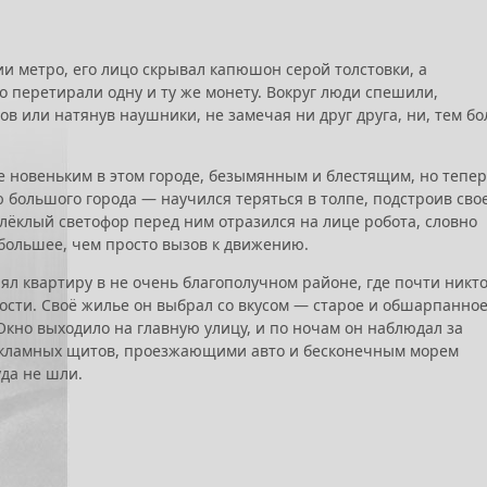
ии метро, его лицо скрывал капюшон серой толстовки, а
 перетирали одну и ту же монету. Вокруг люди спешили,
в или натянув наушники, не замечая ни друг друга, ни, тем бо
е новеньким в этом городе, безымянным и блестящим, но тепе
 большого города — научился теряться в толпе, подстроив сво
Блёклый светофор перед ним отразился на лице робота, словно
большее, чем просто вызов к движению.
нял квартиру в не очень благополучном районе, где почти никто
сти. Своё жилье он выбрал со вкусом — старое и обшарпанное
 Окно выходило на главную улицу, и по ночам он наблюдал за
кламных щитов, проезжающими авто и бесконечным морем
уда не шли.