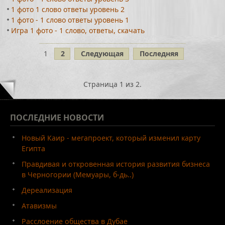
1 фото 1 слово ответы уровень 2
1 фото - 1 слово ответы уровень 1
Игра 1 фото - 1 слово, ответы, скачать
1
2
Следующая
Последняя
Страница 1 из 2.
ПОСЛЕДНИЕ
НОВОСТИ
Новый Каир - мегапроект, который изменил карту
Египта
Правдивая и откровенная история развития бизнеса
в Черногории (Мемуары, б-дь..)
Дереализация
Атавизмы
Расслоение общества в Дубае