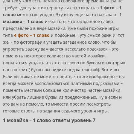
для тех у кого есть немного свободного времени. Игра не
требует доступа к интернету, так что играть в
1 фото – 1
слово
можно где угодно. Эту игру еще часто называют
1
мозайка - 1 слово
из-за того, что загаданное слово
представлено в виде мозайки. Уже были похожие игры
типа
4 фото – 1 слово
и подобные. Туту смысл один и тот
же - по фотографии угадать загаданное слово. Что бы
упростить задачу вам дается несколько подсказок – это
поменять некоторое количество частей мозайки,
попытаться угадать что это за слово по буквам из которых
оно состоит ( буквы вы видите под картинкой). Вот и все.
Если вы никак не можете понять, что же изображено – вы
всегда можете воспользоваться платными подсказками –
поменять местами большее количество частей мозайки
или убрать лишние буквы из предложенных. Ну а если и
это вам не помогло, то милости просим посмотреть
готовые ответы на задания седьмого уровня игры.
1 мозайка – 1 слово ответы уровень 7