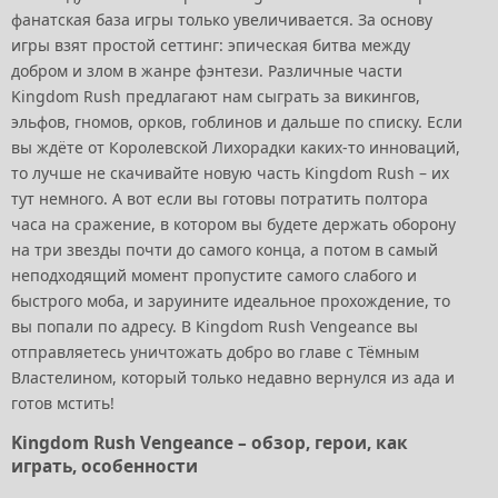
фанатская база игры только увеличивается. За основу
игры взят простой сеттинг: эпическая битва между
добром и злом в жанре фэнтези. Различные части
Kingdom Rush предлагают нам сыграть за викингов,
эльфов, гномов, орков, гоблинов и дальше по списку. Если
вы ждёте от Королевской Лихорадки каких-то инноваций,
то лучше не скачивайте новую часть Kingdom Rush – их
тут немного. А вот если вы готовы потратить полтора
часа на сражение, в котором вы будете держать оборону
на три звезды почти до самого конца, а потом в самый
неподходящий момент пропустите самого слабого и
быстрого моба, и заруините идеальное прохождение, то
вы попали по адресу. В Kingdom Rush Vengeance вы
отправляетесь уничтожать добро во главе с Тёмным
Властелином, который только недавно вернулся из ада и
готов мстить!
Kingdom Rush Vengeance – обзор, герои, как
играть, особенности