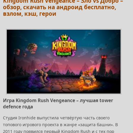
Kingdom Rush Vengeance – Зло vs Добро –
обзор, скачать на андроид бесплатно,
взлом, кэш, герои
Игра Kingdom Rush Vengeance – лучшая tower
defence года
Cтудия Ironhide выпустила четвёртую часть своего
топового игрового проекта в жанре «защита башни». В
2011 году появился первый Kingdom Rush и с тех пор