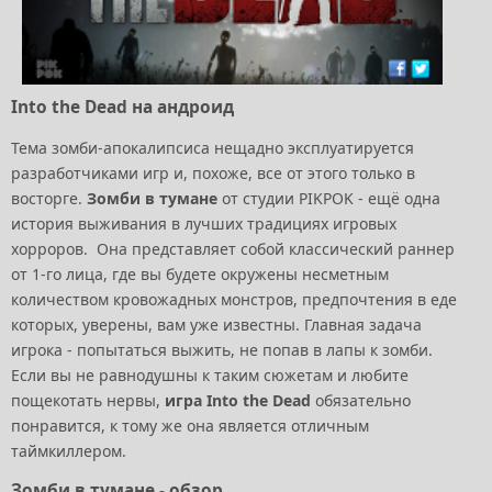
Into the Dead на андроид
Тема зомби-апокалипсиса нещадно эксплуатируется
разработчиками игр и, похоже, все от этого только в
восторге.
Зомби в тумане
от студии PIKPOK - ещё одна
история выживания в лучших традициях игровых
хорроров. Она представляет собой классический раннер
от 1-го лица, где вы будете окружены несметным
количеством кровожадных монстров, предпочтения в еде
которых, уверены, вам уже известны. Главная задача
игрока - попытаться выжить, не попав в лапы к зомби.
Если вы не равнодушны к таким сюжетам и любите
пощекотать нервы,
игра Into the Dead
обязательно
понравится, к тому же она является отличным
таймкиллером.
Зомби в тумане - обзор