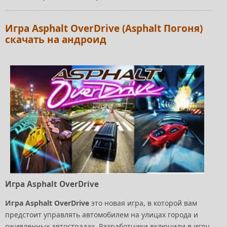
Игра Asphalt OverDrive (Asphalt Погоня)
скачать на андроид
Игра Asphalt OverDrive
Игра Asphalt OverDrive
это новая игра, в которой вам
предстоит управлять автомобилем на улицах города и
оживленных автострадах. Разработчики включили в игру