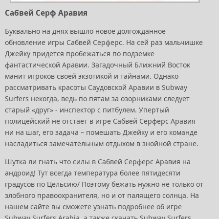
Сабвей Серф Аравия
Буквально на днях вышло новое долгожданное
обновление игры Сабвей Серферс. На сей раз мальчишке
Джейку придется пробежаться по подземке
фантастической Аравии. Загадочный Ближний Восток
манит игроков своей экзотикой и тайнами. Однако
рассматривать красоты Саудовской Аравии в Subway
Surfers некогда, ведь по пятам за озорниками следует
старый «друг» - инспектор с питбулем. Упертый
полицейский не отстает в игре Сабвей Серферс Аравия
ни на шаг, его задача – помешать Джейку и его команде
насладиться замечательным отдыхом в знойной стране.
Шутка ли гнать что силы в Сабвей Серферс Аравия на
андроид! Тут всегда температура более пятидесяти
градусов по Цельсию/ Поэтому бежать нужно не только от
злобного правоохранителя, но и от палящего солнца. На
нашем сайте вы сможете узнать подробнее об игре
Subway Surfers Arabia, а также скачать Subway Surfers