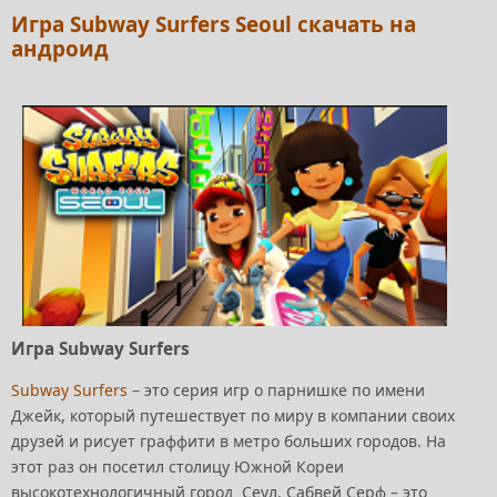
Игра Subway Surfers Seoul скачать на
андроид
Игра Subway Surfers
Subway Surfers
– это серия игр о парнишке по имени
Джейк, который путешествует по миру в компании своих
друзей и рисует граффити в метро больших городов. На
этот раз он посетил столицу Южной Кореи
высокотехнологичный город Сеул. Сабвей Серф – это