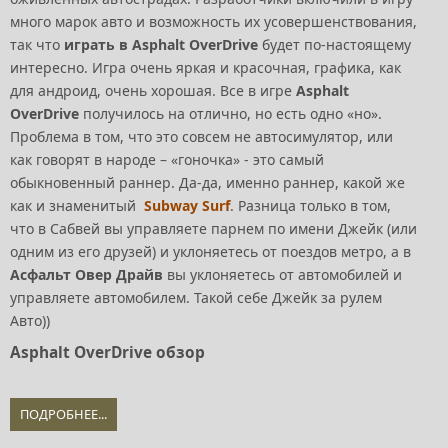
много марок авто и возможность их усовершенствования,
так что
играть в Asphalt OverDrive
будет по-настоящему
интересно. Игра очень яркая и красочная, графика, как
для андроид, очень хорошая. Все в игре
Asphalt
OverDrive
получилось на отлично, но есть одно «но».
Проблема в том, что это совсем не автосимулятор, или
как говорят в народе – «гоночка» - это самый
обыкновенный раннер. Да-да, именно раннер, какой же
как и знаменитый
Subway Surf
. Разница только в том,
что в Сабвей вы управляете парнем по имени Джейк (или
одним из его друзей) и уклоняетесь от поездов метро, а в
Асфальт Овер Драйв
вы уклоняетесь от автомобилей и
управляете автомобилем. Такой себе Джейк за рулем
Авто))
Asphalt OverDrive обзор
ПОДРОБНЕЕ...