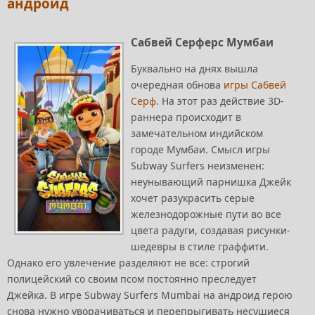
андроид
Сабвей Серферс Мумбаи
Буквально на днях вышла
очередная обнова
игры Сабвей
Серф
. На этот раз действие 3D-
раннера происходит в
замечательном индийском
городе Мумбаи. Смысл игры
Subway Surfers неизменен:
неунывающий парнишка Джейк
хочет разукрасить серые
железнодорожные пути во все
цвета радуги, создавая рисунки-
шедевры в стиле граффити.
Однако его увлечение разделяют не все: строгий
полицейский со своим псом постоянно преследует
Джейка. В игре Subway Surfers Mumbai на андроид герою
снова нужно уворачиваться и перепрыгивать несущиеся