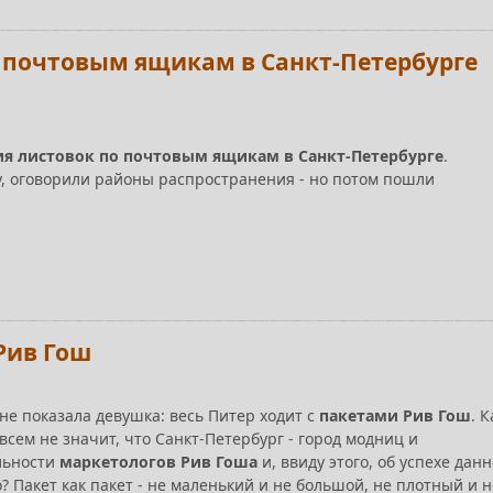
о почтовым ящикам в Санкт-Петербурге
ия листовок по почтовым ящикам в Санкт-Петербурге
.
у, оговорили районы распространения - но потом пошли
Рив Гош
не показала девушка: весь Питер ходит с
пакетами Рив Гош
. К
всем не значит, что Санкт-Петербург - город модниц и
альности
маркетологов Рив Гоша
и, ввиду этого, об успехе дан
о? Пакет как пакет - не маленький и не большой, не плотный и н