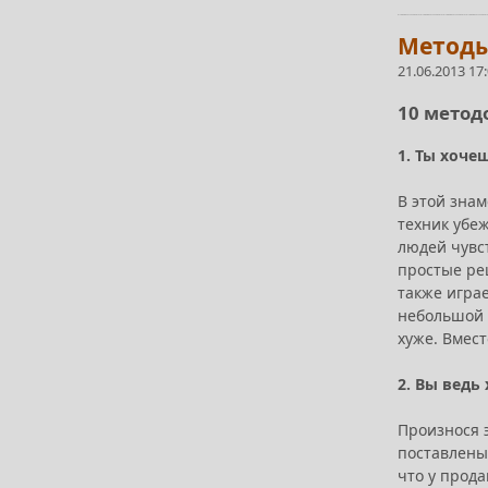
Методы
21.06.2013 17
10 метод
1. Ты хоче
В этой знам
техник убе
людей чувс
простые ре
также игра
небольшой 
хуже. Вмест
2. Вы ведь
Произнося 
поставлены 
что у прода