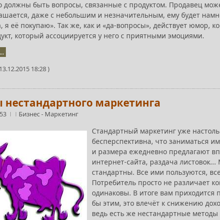
 должны быть вопросы, связанные с продуктом. Продавец может
лашается, даже с небольшим и незначительным, ему будет намн
а, я её покупаю». Так же, как и «да-вопросы», действует юмор, 
дукт, который ассоциируется у него с приятными эмоциями.
..
3.12.2015 18:28 )
 нестандартного маркетинга
:53
Бизнес
-
Маркетинг
Стандартный маркетинг уже настольк
бесперспективна, что заниматься и
и размера ежедневно предлагают впо
интернет-сайта, раздача листовок..
стандартны. Все ими пользуются, все
Потребитель просто не различает ко
одинаковы. В итоге вам приходится 
бы этим, это влечёт к снижению дох
ведь есть же нестандартные методы 