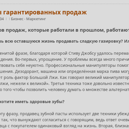
 гарантированных продаж
:04
Бизнес
-
Маркетинг
ов продаж, которые работали в прошлом, работают
шь всю оставшуюся жизнь продавать сладкую газировку? И
енитой фразе, благодаря которой Стиву Джобсу удалось перема
ждения. Во-первых, упрощение. У проблемы всегда много причи
твовать себя неуютно. Профессиональные манипуляторы помога
шения. Дезодорант, машина или определённая марка пива могу
ет роль фактор Большой Лжи. Как говорил великий манипулято
лжи, нежели к великой». Третья техника тоже довольно известн
о того чтобы позволить человеку думать о множестве альтерна
 хотите иметь здоровые зубы?
эту фразу, продавец зубной пасты использует две техники убе
так, что вынуждают согласиться с говорящим, ведь ответ очев
вца с покупателем одинаковый взгляд на жизнь. Вторая, близка