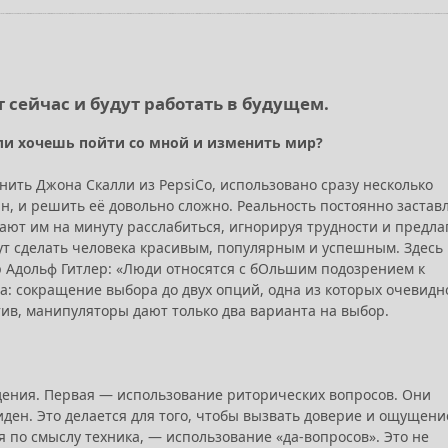
 сейчас и будут работать в будущем.
ли хочешь пойти со мной и изменить мир?
нить Джона Скалли из PepsiCo, использовано сразу несколько
н, и решить её довольно сложно. Реальность постоянно застав
ют им на минуту расслабиться, игнорируя трудности и предла
т сделать человека красивым, популярным и успешным. Здесь
р Адольф Гитлер: «Люди относятся с бОльшим подозрением к
а: сокращение выбора до двух опций, одна из которых очевидн
тив, манипуляторы дают только два варианта на выбор.
ждения. Первая — использование риторических вопросов. Они
иден. Это делается для того, чтобы вызвать доверие и ощущени
я по смыслу техника, — использование «да-вопросов». Это не