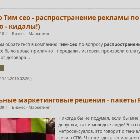
о Тим сео - распространение рекламы п
о - кидалы!)
:18
Бизнес
-
Маркетинг
ам обратиться в компанию
Тим-Сео
по вопросу
распространен
сё было вроде прилично - передали листовки, произвели оплат
от договора...
..
9.11.2016 02:26 )
ьные маркетинговые решения - пакеты 
:09
Бизнес
-
Маркетинг
Никогда бы не подумал, если бы мне 
девушки, так и молодые люди! Это со
метросексуалов, это говорит о гени
сети в СПб. Что же здесь гениальног