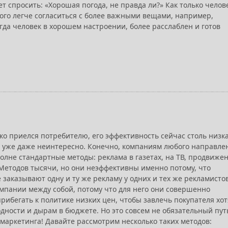
 спросить: «Хорошая погода, не правда ли?» Как только челове
ого легче согласиться с более важными вещами, например,
когда человек в хорошем настроении, более расслаблен и готов
о приелся потребителю, его эффективность сейчас столь низка
м уже даже неинтересно. Конечно, компаниям любого направле
лне стандартные методы: реклама в газетах, на ТВ, продвиже
. Методов тысячи, но они неэффективны именно потому, что
 заказывают одну и ту же рекламу у одних и тех же рекламистов
мпании между собой, потому что для него они совершенно
прибегать к политике низких цен, чтобы завлечь покупателя хот
одности и дырам в бюджете. Но это совсем не обязательный пут
маркетинга! Давайте рассмотрим несколько таких методов: