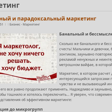
етинг
ный и парадоксальный маркетинг
:51
Бизнес
-
Маркетинг
Банальный и бессмысл
Сколько же банального и бесс
счесть! Мальчики и девочки,
зонтиком, заунывно повторя
рекламой ненужных и неинтер
метрошном вайфае, в которой
Маркетинг, в котором расчет 
интересующийся запросами п
чувства и не вызывающий инт
 его все равно продолжают применять. Надоедливо и заунывно,
тобы тошнило и хотелось переключить... Я уверен, что совреме
едставления об эффективном маркетинге:
ция до микрогрупп