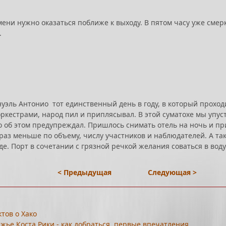
емени нужно оказаться поближе к выходу. В пятом часу уже сме
.
нуэль Антонио тот единственный день в году, в который проход
естрами, народ пил и приплясывал. В этой суматохе мы упусти
-то об этом предупреждал. Пришлось снимать отель на ночь и п
ю раз меньше по объему, числу участников и наблюдателей. А та
де. Порт в сочетании с грязной речкой желания соваться в воду
< Предыдущая
Следующая >
ктов о Хако
жье Коста Рики - как добраться, первые впечатления