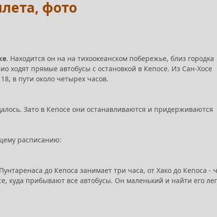
илета, фото
ке
. Находится он на на тихоокеанском побережье, близ городка
нио ходят прямые автобусы с остановкой в Кепосе. Из Сан-Хосе
18, в пути около четырех часов.
далось. Зато в Кепосе они останавливаются и придерживаются
ющему расписанию:
Пунтаренаса до Кепоса занимает три часа, от Хако до Кепоса - 
, куда прибывают все автобусы. Он маленький и найти его лег