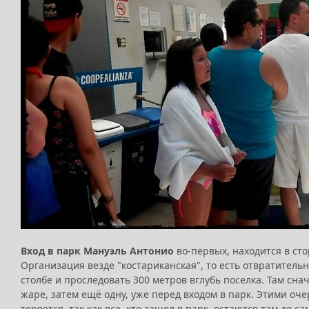
Вход в парк Мануэль Антонио
во-первых, находится в сто
Организация везде "костариканская", то есть отвратитель
столбе и проследовать 300 метров вглубь поселка. Там сн
жаре, затем ещё одну, уже перед входом в парк. Этими оч
теряется, так как все, кто зашел в парк, остаются там до