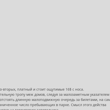
во-вторых, платный и стоит ощутимые 16$ с носа.
ательную тропу меж домов, следуя за малозаметным указателем
 и отстоять длинную малоподвижную очередь за билетами, на са
раниченное число пребывающих в парке. Смысл этого действа
ываются на территории заповедника.