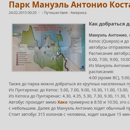
Парк Мануэль Антонио Коста
24.02.2015 00:20
Путешествия
-
Америка
Как добраться 
Мануэль Антонио
,
Кепос (Quepos) и до
автобусы отправляют
Расписание автобу
6:00, 7:00, 9:00, 10:0
Из Мануэль Антонио
расписания:
4:00 (кроме ВС), 5:00,
Также до парка можно добраться из крупных населенных п
Из Пунтаренас до Кепос: 5.00, 7.00, 9.00, 10.30, 11.00, 13.00, 
Из Кепоса до Пунтаренас: 4.30, 4.35, 5.30, 7.30, 9.30, 11.30, 1
Автобус проходит мимо
Хако
примерно в 8:50 и 10:50, это
с небольшим. Далее до Мануэль Антонио ходит обычный пр
Стоит автобус 315 колонов с человека, ходит каждые 15 мин