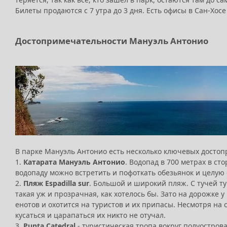
Билеты продаются с 7 утра до 3 дня. Есть офисы в Сан-Хос
Достопримечательности Мануэль Антонио
В парке Мануэль Антонио есть несколько ключевых досто
1.
Катарата Мануэль Антонио
. Водопад в 700 метрах в ст
водопаду можно встретить и пофоткать обезьянок и целую 
2.
Пляж Espadilla sur
. Большой и широкий пляж. С тучей тур
такая уж и прозрачная, как хотелось бы. Зато на дорожке
енотов и охотится на туристов и их припасы. Несмотря на
кусаться и царапаться их никто не отучал.
3.
Punta Catedral
- туристическая тропа вокруг полуострова