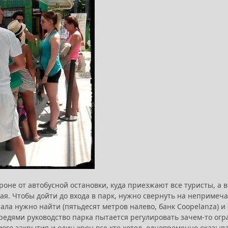
роне от автобусной остановки, куда приезжают все туристы, а 
ная. Чтобы дойти до входа в парк, нужно свернуть на непримеч
ачала нужно найти (пятьдесят метров налево, банк Coopelanza)
ередями руководство парка пытается регулировать зачем-то ог
 самого закрытия и один хрен все кто хотел, одновременно оказ