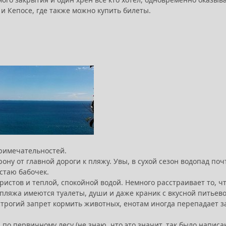
е и Кепосе, где также можно купить билеты.
примечательностей.
орону от главной дороги к пляжу. Увы, в сухой сезон водопад по
стаю бабочек.
истов и теплой, спокойной водой. Немного расстраивает то, чт
 у пляжа имеются туалеты, души и даже краник с вкусной питье
 строгий запрет кормить животных, енотам иногда перепадает 
 по первичному лесу (не знаю, что это значит, так было напис