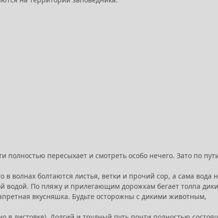
чти полностью пересыхает и смотреть особо нечего. Зато по пути
о в волнах болтаются листья, ветки и прочий сор, а сама вода 
вой водой. По пляжу и прилегающим дорожкам бегает толпа дик
запретная вкусняшка. Будьте осторожны с дикими животным,
ано в листовке). Долгий и трудный путь почти полностью состо