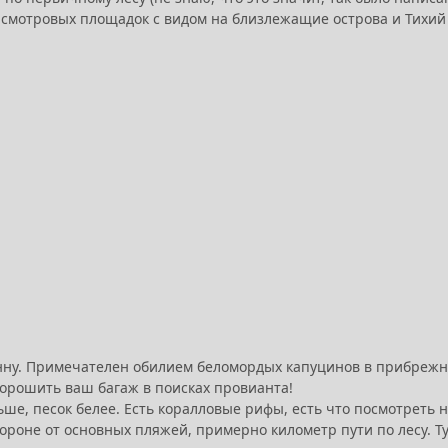
о смотровых площадок с видом на близлежащие острова и Тихий
инну. Примечателен обилием беломордых капуцинов в прибрежны
орошить ваш багаж в поисках провианта!
ше, песок белее. Есть коралловые рифы, есть что посмотреть 
тороне от основных пляжей, примерно километр пути по лесу. Т