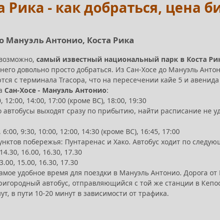
 Рика - как добраться, цена б
до Мануэль Антонио, Коста Рика
 возможно,
самый известный национальный парк в Коста Ри
 него довольно просто добраться. Из Сан-Хосе до Мануэль Анто
ся с терминала Tracopa, что на пересечении кайе 5 и авенида 
са
Сан-Хосе - Мануэль Антонио
:
0, 12:00, 14:00, 17:00 (кроме ВС), 18:00, 19:30
 автобусы выходят сразу по прибытию, найти расписание не у
 6:00, 9:30, 10:00, 12:00, 14:30 (кроме ВС), 16:45, 17:00
унктов побережья: Пунтаренас и Хако. Автобус ходит по следу
14.30, 16.00, 16.30, 17.30
3.00, 15.00, 16.30, 17.30
 самое удобное время для поездки в Мануэль Антонио. Дорога от 
игородный автобус, отправляющийся с той же станции в Кепосе
ут, в пути 10-20 минут в зависимости от трафика.