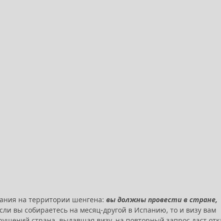
ания на территории шенгена:
вы должны провести в стране,
 если вы собираетесь на месяц-другой в Испанию, то и визу вам
рушений страна, выдавшая визу, на повторный запрос даст отк