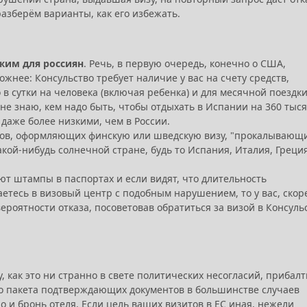
 разберём варианты, как его избежать.
жим для россиян
. Речь, в первую очередь, конечно о США,
ожнее: Консульство требует наличие у вас на счету средств,
в сутки на человека (включая ребенка) и для месячной поездк
 не знаю, кем надо быть, чтобы отдыхать в Испании на 360 тыся
даже более низкими, чем в России.
иков, оформляющих финскую или шведскую визу, "прокалывающ
кой-нибудь солнечной стране, будь то Испания, Италия, Греци
 штампы в паспортах и если видят, что длительность
етесь в визовый центр с подобным нарушением, то у вас, скор
ероятности отказа, посоветовав обратиться за визой в Консуль
у, как это ни странно в свете политических несогласий, прибалт
го пакета подтверждающих документов в большинстве случаев
 и бронь отеля. Если цель ваших визитов в ЕС иная, нежели