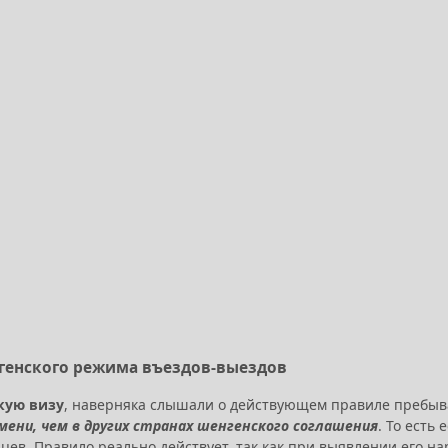
генского режима въездов-выездов
кую визу
, наверняка слышали о действующем правиле пребыв
мени, чем в других странах шенгенского соглашения
. То есть
ев. Правило реально действует, так как при выявлении его на