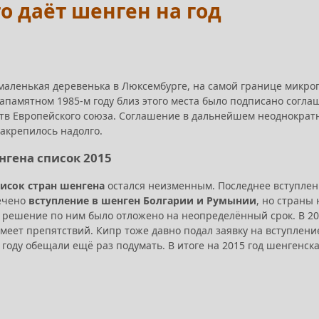
то даёт шенген на год
 маленькая деревенька в Люксембурге, на самой границе микро
езапамятном 1985-м году близ этого места было подписано согл
ств Европейского союза. Соглашение в дальнейшем неоднократ
закрепилось надолго.
нгена список 2015
писок стран шенгена
остался неизменным. Последнее вступлени
ечено
вступление в шенген Болгарии и Румынии
, но страны
 решение по ним было отложено на неопределённый срок. В 20
меет препятствий. Кипр тоже давно подал заявку на вступлени
6 году обещали ещё раз подумать. В итоге на 2015 год шенгенс