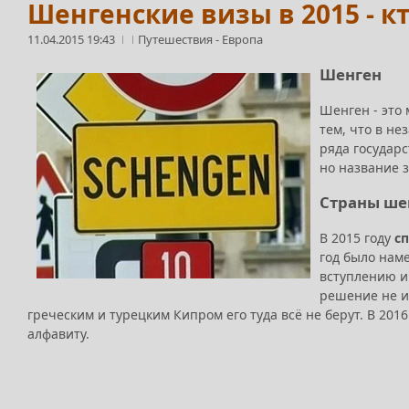
Шенгенские визы в 2015 - к
11.04.2015 19:43
Путешествия
-
Европа
Шенген
Шенген - это
тем, что в н
ряда государ
но название 
Страны ше
В 2015 году
с
год было нам
вступлению и
решение не и
греческим и турецким Кипром его туда всё не берут. В 201
алфавиту.