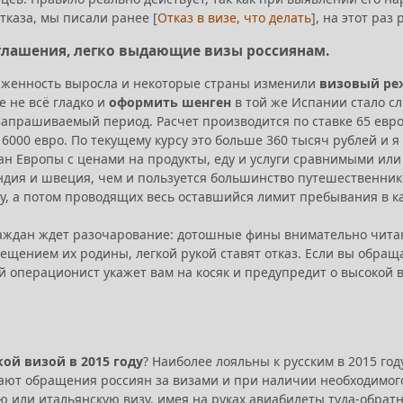
отказа, мы писали ранее [
Отказ в визе, что делать
], на этот раз
глашения, легко выдающие визы россиянам.
ряженность выросла и некоторые страны изменили
визовый ре
 не всё гладко и
оформить шенген
в той же Испании стало сл
апрашиваемый период. Расчет производится по ставке 65 евро 
6000 евро. По текущему курсу это больше 360 тысяч рублей и я
ан Европы с ценами на продукты, еду и услуги сравнимыми или 
ндия и швеция, чем и пользуется большинство путешественн
у, а потом проводящих весь оставшийся лимит пребывания в ка
аждан ждет разочарование: дотошные фины внимательно читают
щением их родины, легкой рукой ставят отказ. Если вы обраща
й операционист укажет вам на косяк и предупредит о высокой в
ой визой в 2015 году
? Наиболее лояльны к русским в 2015 год
вают обращения россиян за визами и при наличии необходимо
или итальянскую визу, имея на руках авиабилеты туда-обратно