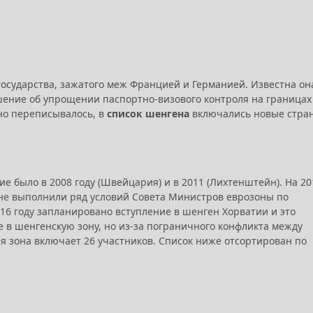
государства, зажатого меж Францией и Германией. Известна он
ашение об упрощении паспортно-визового контроля на границах
но переписывалось, в
список шенгена
включались новые стра
е было в 2008 году (Швейцария) и в 2011 (Лихтенштейн). На 20
 не выполнили ряд условий Совета Министров еврозоны по
16 году запланировано вступление в шенген Хорватии и это
е в шенгенскую зону, но из-за пограничного конфликта между
кая зона включает 26 участников. Список ниже отсортирован по