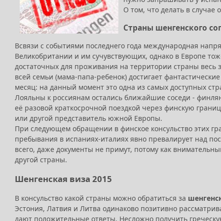
О том, что делать в случае 
Страны шенгенского со
Всвязи с событиями последнего года международная нап
Великобритании и им сучувствующих, однако в Европе тоже
достаточных для проживания на территории страны весь з
всей семьи (мама-папа-ребенок) достигает фантастические 
месяц: на данный момент это одна из самых доступных стр
Лояльны к россиянам остались ближайшие соседи - финля
её разовой краткосрочной поездкой через финскую границ
или другой представитель южной Европы.
При следующем обращении в финское консульство этих гр
пребывания в испаниях-италиях явно превалирует над посе
всего, даже документы не примут, потому как внимательны
другой страны.
Шенгенская виза 2015
В консульство какой страны можно обратиться за
шенгенск
Эстония, Латвия и Литва одинаково позитивно рассматри
дают положительные ответы. Несложно получить греческую 