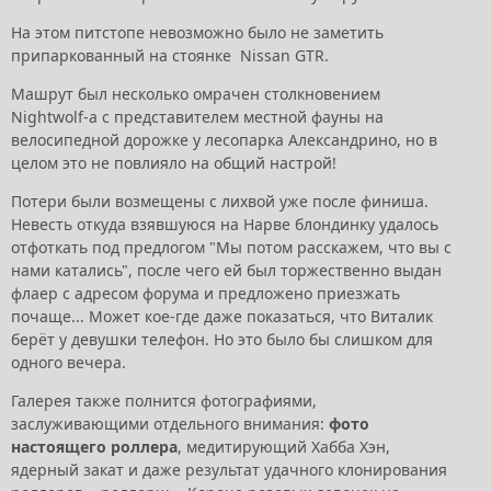
На этом питстопе невозможно было не заметить
припаркованный на стоянке Nissan GTR.
Машрут был несколько омрачен столкновением
Nightwolf-а с представителем местной фауны на
велосипедной дорожке у лесопарка Александрино, но в
целом это не повлияло на общий настрой!
Потери были возмещены с лихвой уже после финиша.
Невесть откуда взявшуюся на Нарве блондинку удалось
отфоткать под предлогом "Мы потом расскажем, что вы с
нами катались", после чего ей был торжественно выдан
флаер с адресом форума и предложено приезжать
почаще... Может кое-где даже показаться, что Виталик
берёт у девушки телефон. Но это было бы слишком для
одного вечера.
Галерея также полнится фотографиями,
заслуживающими отдельного внимания:
фото
настоящего роллера
, медитирующий Хабба Хэн,
ядерный закат и даже результат удачного клонирования