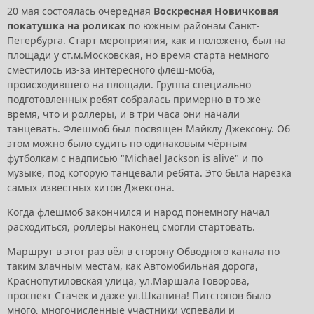
20 мая состоялась очередная
Воскресная Новичковая
покатушка на роликах
по южным районам Санкт-
Петербурга. Старт мероприятия, как и положено, был на
площади у ст.м.Московская, но время старта немного
сместилось из-за интересного флеш-моба,
происходившего на площади. Группа специально
подготовленных ребят собралась примерно в то же
время, что и роллеры, и в три часа они начали
танцевать. Флешмоб был посвящен Майклу Джексону. Об
этом можно было судить по одинаковым чёрным
футболкам с надписью "Michael Jackson is alive" и по
музыке, под которую танцевали ребята. Это была нарезка
самых известных хитов Джексона.
Когда флешмоб закончился и народ понемногу начал
расходиться, роллеры наконец смогли стартовать.
Маршрут в этот раз вёл в сторону Обводного канала по
таким злачным местам, как Автомобильная дорога,
Краснопутиловская улица, ул.Маршала Говорова,
проспект Стачек и даже ул.Шкапина! Питстопов было
много, многочисленные участники успевали и