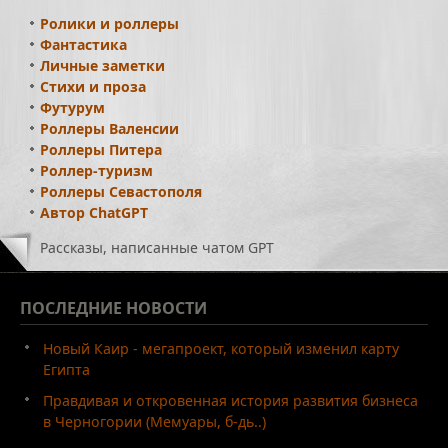
Ролики и роллеры
Фантастика
Личные заметки
Стихи и проза
Футурум
Роллеры Валенсии
Роллеры Питера
Роллер-туризм
Роллеры Севастополя
Автор ChatGPT
Рассказы, написанные чатом GPT
ПОСЛЕДНИЕ
НОВОСТИ
Новый Каир - мегапроект, который изменил карту
Египта
Правдивая и откровенная история развития бизнеса
в Черногории (Мемуары, б-дь..)