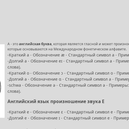
А - это
английская буква
, которая является гласной и может произ
которые основываются на Международном фонетическом алфавите.
-Краткий a - Обозначение æ - Стандартный символ a - Пример
-Долгий а - Обозначение eɪ - Стандартный символ a - Пример
слова).
-Краткий о - Обозначение ɔ - Стандартный символ o - Примеры
-Долгий a - Обозначение ɑ - Стандартный символ a - Примеры
-schwa - Обозначение ə - Стандартный символ ə - Примеры: a
слова).
Английский язык произношение звука Е
-Краткий e - Обозначение ɛ - Стандартный символ e - Примеры
-Долгий e - Обозначение ɪ - Стандартный символ e - Примеры: