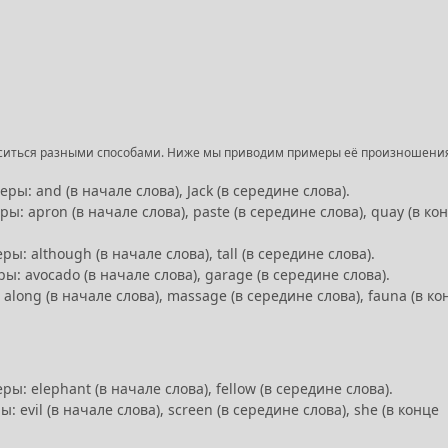
носиться разными способами. Ниже мы приводим примеры её произношени
ы: and (в начале слова), Jack (в середине слова).
ы: apron (в начале слова), paste (в середине слова), quay (в ко
: although (в начале слова), tall (в середине слова).
: avocado (в начале слова), garage (в середине слова).
long (в начале слова), massage (в середине слова), fauna (в ко
: elephant (в начале слова), fellow (в середине слова).
 evil (в начале слова), screen (в середине слова), she (в конце