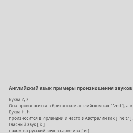
Английский язык примеры произношения звуков
Буква Z, z
Она произносится в британском английском как [ 'zed ], а в а
Буква H, h
произносится в Ирландии и часто в Австралии как [ 'heit? ]
Гласный звук [ i: ]
похож на русский звук в слове ива [ и ].