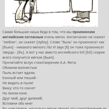
Самая большая наша беда в том, что мы
произносим
английские согласные
очень мягко. Англичанин не скажет
"люблю", он скажет [лублу]. Слово "быль" он произнесет как
[бъил] - никакого мягкого ЛЬ! И звук [б] он тоже произнесет
твердо - [бъ]. А вот у нас вместо английского bill [bIl] скорее
всего получится мягкое [бьил].
Прочитайте вслух стихотворение А.А. Фета:
Облаком волнистым
Пыль встает вдали;
Конный или пеший -
Не видать в пыли!
Вижу: кто-то скачет
На лихом коне.
Друг мой, друг далекий,
Вспомни обо мне!
Вы чувствуете, насколько мягче звучит это стихотворение из