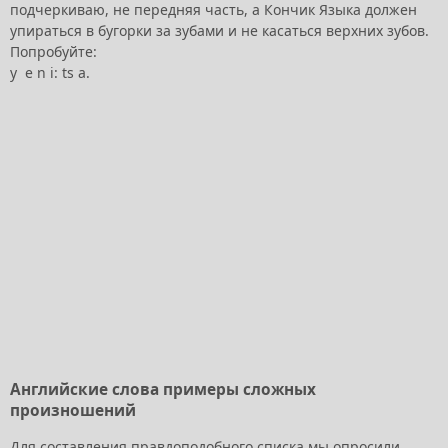
подчеркиваю, не передняя часть, а Кончик Языка должен
упираться в бугорки за зубами и не касаться верхних зубов.
Попробуйте:
у е n i: ts а.
Английские слова примеры сложных
произношений
Для составления правдоподобного списка мы опросили