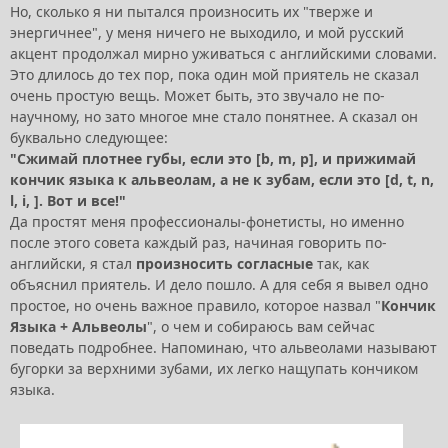
Но, сколько я ни пытался произносить их "тверже и
энергичнее", у меня ничего не выходило, и мой русский
акцент продолжал мирно уживаться с английскими словами.
Это длилось до тех пор, пока один мой приятель не сказал
очень простую вещь. Может быть, это звучало не по-
научному, но зато многое мне стало понятнее. А сказал он
буквально следующее:
"Сжимай плотнее губы, если это [b, m, p], и прижимай
кончик языка к альвеолам, а не к зубам, если это [d, t, n,
l, і, ]. Вот и все!"
Да простят меня профессионалы-фонетисты, но именно
после этого совета каждый раз, начиная говорить по-
английски, я стал
произносить согласные
так, как
объяснил приятель. И дело пошло. А для себя я вывел одно
простое, но очень важное правило, которое назвал "
Кончик
Языка + Альвеолы
", о чем и собираюсь вам сейчас
поведать подробнее. Напоминаю, что альвеолами называют
бугорки за верхними зубами, их легко нащупать кончиком
языка.