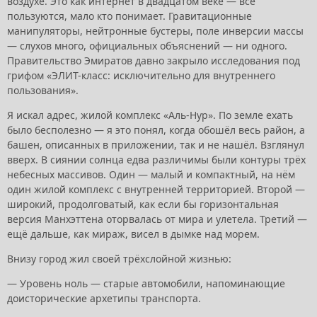
воздухе. Это как интернет в двадцатом веке — все
пользуются, мало кто понимает. Гравитационные
манипуляторы, нейтронные бустеры, поле инверсии массы
— слухов много, официальных объяснений — ни одного.
Правительство Эмиратов давно закрыло исследования под
грифом «ЭЛИТ-класс: исключительно для внутреннего
пользования».
Я искал адрес, жилой комплекс «Аль-Нур». По земле ехать
было бесполезно — я это понял, когда обошёл весь район, а
башен, описанных в приложении, так и не нашёл. Взглянул
вверх. В сиянии солнца едва различимы были контуры трёх
небесных массивов. Один — малый и компактный, на нём
один жилой комплекс с внутренней территорией. Второй —
широкий, продолговатый, как если бы горизонтальная
версия Манхэттена оторвалась от мира и улетела. Третий —
ещё дальше, как мираж, висел в дымке над морем.
Внизу город жил своей трёхслойной жизнью:
— Уровень ноль — старые автомобили, напоминающие
доисторические архетипы транспорта.