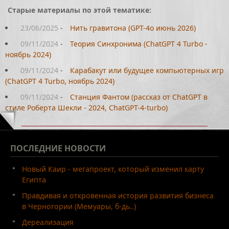
Старые материалы по этой тематике:
23/06/2025
-
Нить гравитона (GPT-4o июнь 2026)
09/11/2024
-
Теория Синхронима (ChatGPT 4 Turbo -
ноябрь 2024)
09/11/2024
-
Карабакут или будущее компьютерных игр
(ChatGPT 4 Turbo, ноябрь 2024)
09/11/2024
-
Станция Фантом (рассказ от ChatGPT в
стиле Роберта Шекли - 2024, ChatGPT-4-turbo)
ПОСЛЕДНИЕ
НОВОСТИ
Новый Каир - мегапроект, который изменил карту
Египта
Правдивая и откровенная история развития бизнеса
в Черногории (Мемуары, б-дь..)
Дереализация