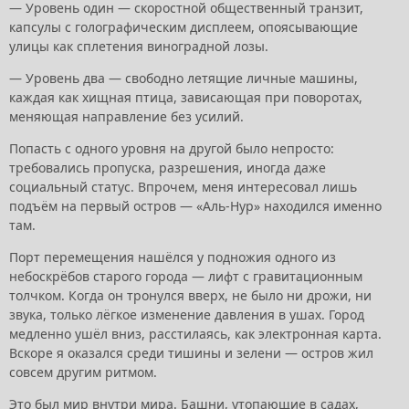
— Уровень один — скоростной общественный транзит,
капсулы с голографическим дисплеем, опоясывающие
улицы как сплетения виноградной лозы.
— Уровень два — свободно летящие личные машины,
каждая как хищная птица, зависающая при поворотах,
меняющая направление без усилий.
Попасть с одного уровня на другой было непросто:
требовались пропуска, разрешения, иногда даже
социальный статус. Впрочем, меня интересовал лишь
подъём на первый остров — «Аль-Нур» находился именно
там.
Порт перемещения нашёлся у подножия одного из
небоскрёбов старого города — лифт с гравитационным
толчком. Когда он тронулся вверх, не было ни дрожи, ни
звука, только лёгкое изменение давления в ушах. Город
медленно ушёл вниз, расстилаясь, как электронная карта.
Вскоре я оказался среди тишины и зелени — остров жил
совсем другим ритмом.
Это был мир внутри мира. Башни, утопающие в садах,