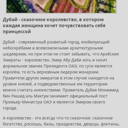
Дубай - сказочное королевство, в котором
каждая женщина хочет почувствовать себя
принцессой
Дубай - современный развитый город, изобилующий
небоскрёбами и всевозможными архитектурными
шедеврами, но при этом не стоит забывать, что Арабские
Эмираты - королевство. Эмир Абу-Даби хоть и носит
формальное звание Президента ОАЭ, по сути является
королём, то есть верховным лидером монархии.
Правители других эмиратов в этом случае находятся на
уровне князей, а подведомственные им территории
можно считать княжествами. Правитель Дубая Мохаммед
бин Рашид аль Мактум занимает официальный пост
Премьер-Министра ОАЭ и является Эмиром своего
города.
А королевство - это всегда что-то сказочное: сказочное
богатство, роскошь, балы, празднества, дворцы, фонтаны,