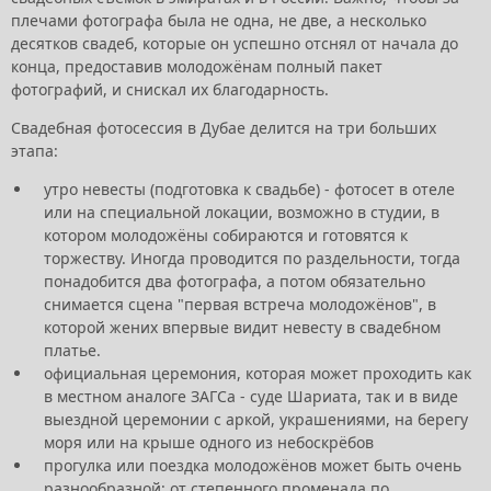
плечами фотографа была не одна, не две, а несколько
десятков свадеб, которые он успешно отснял от начала до
конца, предоставив молодожёнам полный пакет
фотографий, и снискал их благодарность.
Свадебная фотосессия в Дубае делится на три больших
этапа:
утро невесты (подготовка к свадьбе) - фотосет в отеле
или на специальной локации, возможно в студии, в
котором молодожёны собираются и готовятся к
торжеству. Иногда проводится по раздельности, тогда
понадобится два фотографа, а потом обязательно
снимается сцена "первая встреча молодожёнов", в
которой жених впервые видит невесту в свадебном
платье.
официальная церемония, которая может проходить как
в местном аналоге ЗАГСа - суде Шариата, так и в виде
выездной церемонии с аркой, украшениями, на берегу
моря или на крыше одного из небоскрёбов
прогулка или поездка молодожёнов может быть очень
разнообразной: от степенного променада по