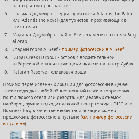
на открытом пространстве
Пальма Джумейра - территория отеля Atlantis the Palm
или Atlantis the Royal (для туристов, проживающих в
этих отелях)
Мадинат Джумейра - район близ знаменитого отеля Burj
al Arab
Старый город Al Seef -
пример фотосессии в Al Seef
Dubai Creek Harbour - остров с восхитительной
набережной и впечатляющими видами на центр Дубая
Keturah Reserve - оливковая роща
Помимо перечисленных локаций для фотосессий в Дубае
также подходит любой общественный пляж и территория
почти любого отеля или резорта. Для деловых съёмок
наоборот, лучше подходит деловой центр города - DIFC или
Business Bay, в качестве необычной локации можно
предложить фотосессию в пустыне (
см. пример фотосессии
в пустыне
)