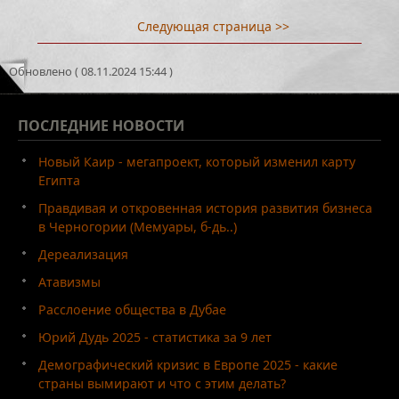
Следующая страница >>
Обновлено ( 08.11.2024 15:44 )
ПОСЛЕДНИЕ
НОВОСТИ
Новый Каир - мегапроект, который изменил карту
Египта
Правдивая и откровенная история развития бизнеса
в Черногории (Мемуары, б-дь..)
Дереализация
Атавизмы
Расслоение общества в Дубае
Юрий Дудь 2025 - статистика за 9 лет
Демографический кризис в Европе 2025 - какие
страны вымирают и что с этим делать?