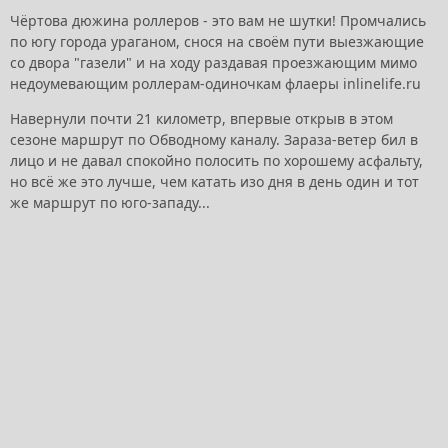
Чёртова дюжина роллеров - это вам не шутки! Промчались
по югу города ураганом, снося на своём пути выезжающие
со двора "газели" и на ходу раздавая проезжающим мимо
недоумевающим роллерам-одиночкам флаеры inlinelife.ru
Навернули почти 21 километр, впервые открыв в этом
сезоне маршрут по Обводному каналу. Зараза-ветер бил в
лицо и не давал спокойно полосить по хорошему асфальту,
но всё же это лучше, чем катать изо дня в день один и тот
же маршрут по юго-западу...