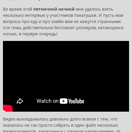
Во время этой
пятничной ночной
мне удалось взять
несколько интервью у участников покатушки. И пусть мои
вопросы про еду и про зомби вам не кажутся странными:
эти темы действительно беспокоят роллеров, катающихся
ночью, в первую очередь!
Видео выкладывалось довольно долго всвязи с тем, что
оказалось не так просто собрать в один файл несколько
видеосегментов, записанных с разным разрешением, да