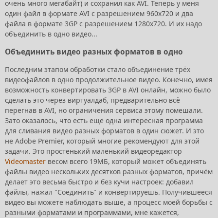
очень много мегабайт) и сохранил как AVI. Теперь у меня
один файл в формате AVI с разрешением 960х720 и два
файла в формате 3GP с разрешением 1280х720. И их надо
объединить в одно видео...
Объединить видео разных форматов в одно
Последним этапом обработки стало объединение трёх
видеофайлов в одно продолжительное видео. Конечно, имея
возможность конвертировать 3GP в AVI онлайн, можно было
сделать это через виртуалдаб, предварительно всё
перегнав в AVI, но ограничения сервиса этому помешали.
Зато оказалось, что есть ещё одна интересная программа
для сливания видео разных форматов в один сюжет. И это
не Adobe Premier, который многие рекомендуют для этой
задачи. Это простенький маленький видеоредактор
Videomaster
весом всего 19МБ, который может объединять
файлы видео нескольких десятков разных форматов, причём
делает это весьма быстро и без кучи настроек: добавил
файлы, нажал "Соединить" и конвертируешь. Получившееся
видео вы можете наблюдать выше, а процесс моей борьбы с
разными форматами и программами, мне кажется,