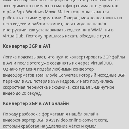
эксперимента снимал на смартфон) снимают в форматах
mp4 и 3gp. Windows Movie Maker тоже отказывается
работать с этими форматами. Говорят, можно поставить на
него кодеки и работа закипит, но я нигде не нашёл
инструкции, как устанавливать кодеки ни в WMM, ни в
VirtualDub. Поэтому пришлось искать обходные пути.
Конвертер 3GP в AVI
Логика подсказывает, что нужно конвертировать 3GP файлы
в AVI и после этого уже соединять их через VirtualDUB.
Однако тут меня подвёл любимый конвертер
видеоформатов Total Movie Converter, который исходные 3GP
пережал в AVI, потеряв 99% кадров. У него получилась
скоростная перемотка исходника, сжавшая 5-минутное
видео до 20 секунд.
Конвертер 3GP в AVI онлайн
По ходу разборок с форматами я нашёл онлайн-
видеоконвертер 3GP в AVI (video.online-convert com),
который сработал на удивление чётко и сумел