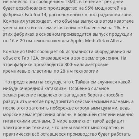
не нанесло: по сообщениям TSMC, в течение трёх дней
будет возобновлено производство на 95% мощностей на
фабриках Fab 6 и 14, расположенных в пострадавшей зоне.
Компания утверждает, что объёмы выпуска в этом квартале
уменьшится из-за землетрясения не более чем на 1%. На
этих фабриках в основном производится выпуск продукции
по 16 и 20 нм технологиям для Apple, MediaTek и Altera.
Компания UMC сообщает об исправности оборудования на
объекте Fab 12A, оказавшемся в зоне землетрясения. На
этой фабрике производятся 300-миллиметровые
кремниевые пластины по 28-нм технологии.
Но представим на секунду, что с Тайванем случился какой-
нибудь очередной катаклизм. Особенно сильное
землетрясение недалеко от западного берега способно
разрушить многие предприятия сейсмическими волнами, а
после этого затопить побережье огромными цунами, ведь
морские землетрясения опасны в большей степени именно
гигантскими волнами. В мире возникнет такой дефицит
электронной техники, что цены взлетят многократно, и
практически всё оставшееся производство будет работать