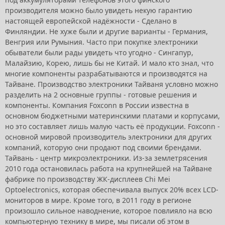
производителя можно было увидеть некую гарантию
настоящей европейской надёжности - Сделано в
Финляндии. Не хуже были и другие варианты - Германия,
Венгрия или Румыния. Часто при покупке электроники
обыватели были рады увидеть что угодно - Сингапур,
Малайзию, Корею, лишь бы не Китай. И мало кто знал, что
многие компоненты разрабатываются и производятся на
Тайване. Производство электроники Тайваня условно можно
разделить на 2 основные группы - готовые решения и
компоненты. Компания Foxconn в России известна в
основном бюджетными материнскими платами и корпусами,
но это составляет лишь малую часть её продукции. Foxconn -
основной мировой производитель электроники для других
компаний, которую они продают под своими брендами.
Тайвань - центр микроэлектроники. Из-за землетрясения
2010 года остановилась работа на крупнейшей на Тайване
фабрике по производству ЖК-дисплеев Chi Mei
Optoelectronics, которая обеспечивала выпуск 20% всех LCD-
мониторов в мире. Кроме того, в 2011 году в регионе
произошло сильное наводнение, которое повлияло на всю
компьютерную технику в мире, мы писали об этом в