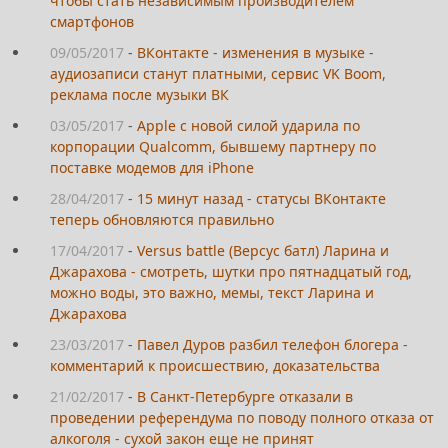
чтобы стать независимым производителем
смартфонов
09/05/2017
-
ВКонтакте - изменения в музыке -
аудиозаписи станут платными, сервис VK Boom,
реклама после музыки ВК
03/05/2017
-
Apple с новой силой ударила по
корпорации Qualcomm, бывшему партнеру по
поставке модемов для iPhone
28/04/2017
-
15 минут назад - статусы ВКонтакте
теперь обновляются правильно
17/04/2017
-
Versus battle (Версус батл) Ларина и
Джарахова - смотреть, шутки про пятнадцатый год,
можно воды, это важно, мемы, текст Ларина и
Джарахова
23/03/2017
-
Павел Дуров разбил телефон блогера -
комментарий к происшествию, доказательства
21/02/2017
-
В Санкт-Петербурге отказали в
проведении референдума по поводу полного отказа от
алкоголя - сухой закон еще не принят