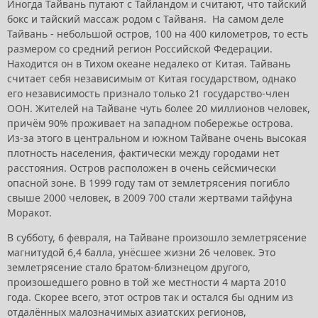
Иногда Тайвань путают с Тайландом и считают, что тайский
бокс и тайский массаж родом с Тайваня. На самом деле
Тайвань - небольшой остров, 100 на 400 километров, то есть
размером со средний регион Российской Федерации.
Находится он в Тихом океане недалеко от Китая. Тайвань
считает себя независимым от Китая государством, однако
его независимость признало только 21 государство-член
ООН. Жителей на Тайване чуть более 20 миллионов человек,
причём 90% проживает на западном побережье острова.
Из-за этого в центральном и южном Тайване очень высокая
плотность населения, фактически между городами нет
расстояния. Остров расположен в очень сейсмически
опасной зоне. В 1999 году там от землетрясения погибло
свыше 2000 человек, в 2009 700 стали жертвами тайфуна
Моракот.
В субботу, 6 февраля, на Тайване произошло землетрясение
магнитудой 6,4 балла, унёсшее жизни 26 человек. Это
землетрясение стало братом-близнецом другого,
произошедшего ровно в той же местности 4 марта 2010
года. Скорее всего, этот остров так и остался бы одним из
отдалённых малозначимых азиатских регионов,