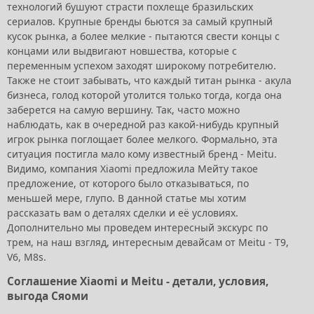
технологий бушуют страсти похлеще бразильских
сериалов. Крупные бренды бьются за самый крупный
кусок рынка, а более мелкие - пытаются свести концы с
концами или выдвигают новшества, которые с
переменным успехом заходят широкому потребителю.
Также не стоит забывать, что каждый титан рынка - акула
бизнеса, голод которой утолится только тогда, когда она
заберется на самую вершину. Так, часто можно
наблюдать, как в очередной раз какой-нибудь крупный
игрок рынка поглощает более мелкого. Формально, эта
ситуация постигла мало кому известный бренд - Meitu.
Видимо, компания Xiaomi предложила Мейту такое
предложение, от которого было отказываться, по
меньшей мере, глупо. В данной статье мы хотим
рассказать вам о деталях сделки и её условиях.
Дополнительно мы проведем интересный экскурс по
трем, на наш взгляд, интересным девайсам от Meitu - T9,
V6, M8s.
Соглашение Xiaomi и Meitu - детали, условия,
выгода Сяоми