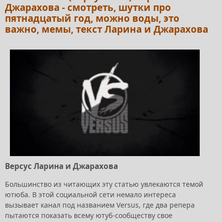
Джарахова - смотреть, шутки про
пятнадцатый год, можно воды, это
важно, мемы, текст Ларина и Джарахова
Версус Ларина и Джарахова
Большинство из читающих эту статью увлекаются темой
ютюба. В этой социальной сети немало интереса
вызывает канал под названием Versus, где два репера
пытаются показать всему ютуб-сообществу свое