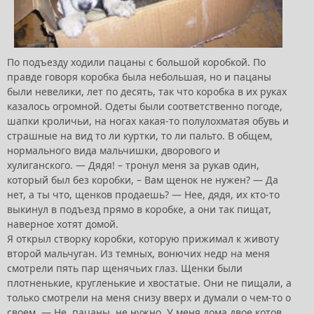
По подъезду ходили пацаны с большой коробкой. По
правде говоря коробка была небольшая, но и пацаны
были невелики, лет по десять, так что коробка в их руках
казалось огромной. Одеты были соответственно погоде,
шапки кроличьи, на ногах какая-то полулохматая обувь и
страшные на вид то ли куртки, то ли пальто. В общем,
нормального вида мальчишки, дворового и
хулиганского. — Дядя! – тронул меня за рукав один,
который был без коробки, – Вам щенок не нужен? — Да
нет, а ты что, щенков продаешь? — Нее, дядя, их кто-то
выкинул в подъезд прямо в коробке, а они так пищат,
наверное хотят домой.
Я открыл створку коробки, которую прижимал к животу
второй мальчуган. Из темных, вонючих недр на меня
смотрели пять пар щенячьих глаз. Щенки были
плотненькие, кругленькие и хвостатые. Они не пищали, а
только смотрели на меня снизу вверх и думали о чем-то о
своем. — Не, пацаны, не нужно. У меня дома двое котов,