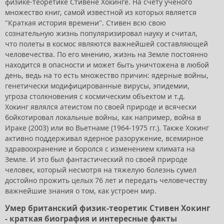
физике-теоретике Стивене Хокинге. На счету ученого
множество книг, самой известной из которых является
"Краткая история времени". Стивен всю свою
сознательную жизнь популяризировал науку и считал,
что полеты в космос являются важнейшей составляющей
человечества. По его мнению, жизнь на Земле постоянно
находится в опасности и может быть уничтожена в любой
день, ведь на то есть множество причин: ядерные войны,
генетически модифицированные вирусы, эпидемии,
угроза столкновения с космическим объектом и т.д.
Хокинг являлся атеистом по своей природе и всячески
бойкотировал локальные войны, как например, война в
Ираке (2003) или во Вьетнаме (1964-1975 гг.). Также Хокинг
активно поддерживал ядерное разоружение, всемирное
здравоохранение и боролся с изменением климата на
Земле. И это был фантастический по своей природе
человек, который несмотря на тяжелую болезнь сумел
достойно прожить целых 76 лет и передать человечеству
важнейшие знания о том, как устроен мир.
Умер британский физик-теоретик Стивен Хокинг
- краткая биография и интересные факты