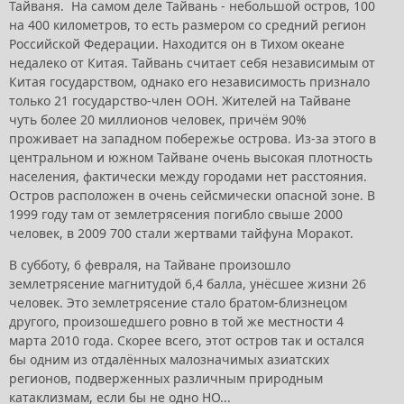
Тайваня. На самом деле Тайвань - небольшой остров, 100
на 400 километров, то есть размером со средний регион
Российской Федерации. Находится он в Тихом океане
недалеко от Китая. Тайвань считает себя независимым от
Китая государством, однако его независимость признало
только 21 государство-член ООН. Жителей на Тайване
чуть более 20 миллионов человек, причём 90%
проживает на западном побережье острова. Из-за этого в
центральном и южном Тайване очень высокая плотность
населения, фактически между городами нет расстояния.
Остров расположен в очень сейсмически опасной зоне. В
1999 году там от землетрясения погибло свыше 2000
человек, в 2009 700 стали жертвами тайфуна Моракот.
В субботу, 6 февраля, на Тайване произошло
землетрясение магнитудой 6,4 балла, унёсшее жизни 26
человек. Это землетрясение стало братом-близнецом
другого, произошедшего ровно в той же местности 4
марта 2010 года. Скорее всего, этот остров так и остался
бы одним из отдалённых малозначимых азиатских
регионов, подверженных различным природным
катаклизмам, если бы не одно НО...