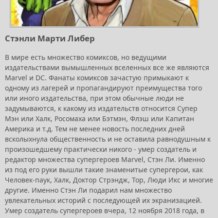
Стэнли Марти Либер
В мире есть множество комиксов, но ведущими
издательствами вымышленных вселенных все же являются
Marvel и DC. Фанаты комиксов зачастую примыкают к
одному из лагерей и пропагандируют преимущества того
или иного издательства, при этом обычные люди не
задумываются, к какому из издательств относится Супер
Мэн или Халк, Росомаха или Бэтмэн, Флэш или Капитан
Америка и т.д. Тем не менее новость последних дней
всколыхнула общественность и не оставила равнодушным к
произошедшему практически никого - умер создатель и
редактор множества супергероев Marvel, Стэн Ли. Именно
из под его руки вышли такие знаменитые супергерои, как
Человек-паук, Халк, Доктор Стрэндж, Тор, Люди Икс и многие
другие. Именно Стэн Ли подарил нам множество
увлекательных историй с последующей их экранизацией.
Умер создатель супергероев вчера, 12 ноября 2018 года, в