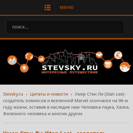
МЕНЮ
Stevsky.ru
Цитаты и новости
Умер Стэн Ли (Stan Lee) -
создатель комиксов и вселенной Marvel скончался на 96-м
году жизни, оставив в наследие нам Человека-паука, Халка,
Железного человека и многих других