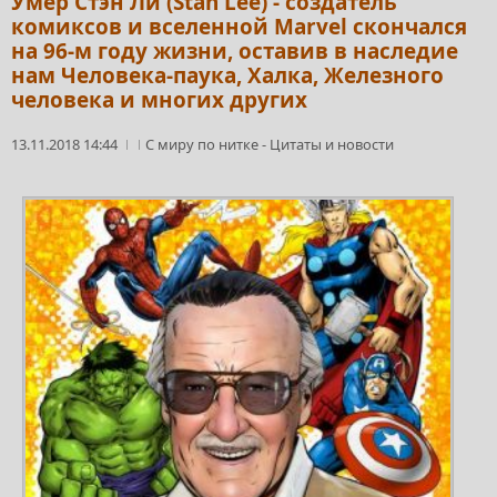
Умер Стэн Ли (Stan Lee) - создатель
комиксов и вселенной Marvel скончался
на 96-м году жизни, оставив в наследие
нам Человека-паука, Халка, Железного
человека и многих других
13.11.2018 14:44
С миру по нитке
-
Цитаты и новости