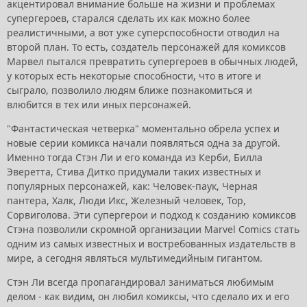
акцентировал внимание больше на жизни и проблемах
супергероев, старался сделать их как можно более
реалистичными, а вот уже суперспособности отводил на
второй план. То есть, создатель персонажей для комиксов
Марвел пытался превратить супергероев в обычных людей,
у которых есть некоторые способности, что в итоге и
сыграло, позволило людям ближе познакомиться и
влюбится в тех или иных персонажей.
"Фантастическая четверка" моментально обрела успех и
новые серии комикса начали появляться одна за другой.
Именно тогда Стэн Ли и его команда из Керби, Билла
Эверетта, Стива Дитко придумали таких известных и
популярных персонажей, как: Человек-паук, Черная
пантера, Халк, Люди Икс, Железный человек, Тор,
Сорвиголова. Эти супергерои и подход к созданию комиксов
Стэна позволили скромной организации Marvel Comics стать
одним из самых известных и востребованных издательств в
мире, а сегодня являться мультимедийным гигантом.
Стэн Ли всегда пропагандировал заниматься любимым
делом - как видим, он любил комиксы, что сделало их и его