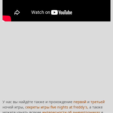
У нас вы найдёте также и прохождение
первой
и
третьей
ночей игры,
секреты игры five nights at freddy's
, а также
можете узнать всякие
интересности об аниматрониках
и