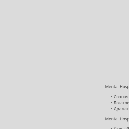
Mental Hosp
Сочная
Богато
Драмат
Mental Hosp
Бедный