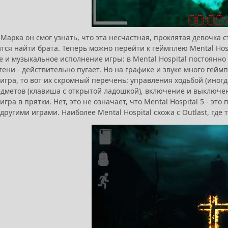
Марка он смог узнать, что эта несчастная, проклятая девочка с
тся найти брата. Теперь можно перейти к геймплею Mental Hos
 и музыкальное исполнение игры: в Mental Hospital постоянно ч
ени - действительно пугает. Но на графике и звуке много гейм
игра, то вот их скромный перечень: управления ходьбой (иногд
дметов (клавиша с открытой ладошкой), включение и выключени
 игра в прятки. Нет, это не означает, что Mental Hospital 5 - эт
другими играми. Наиболее Mental Hospital схожа с Outlast, где