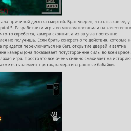
тала причиной десятка смертей. Брат уверен, что отыскав её, у
pital 5. Разработчики игры во многом поставили на качественн
то-то скребется, камера скрипит, а из-за угла постоянно
плея не получишь. Если брать конкретно те действия, которые н
а придется переключаться на бег), открытие дверей и взятие
е камеры (она показывает потусторонние силы во всей красе, 
о плохая игра. Просто это все очень сильно смахивает на историю
 также есть элемент пряток, камера и страшные бабайки.