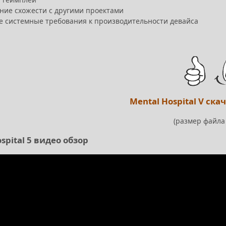
ие схожести с другими проектами
е системные требования к производительности девайса
Mental Hospital V ска
(размер файла
spital 5 видео обзор