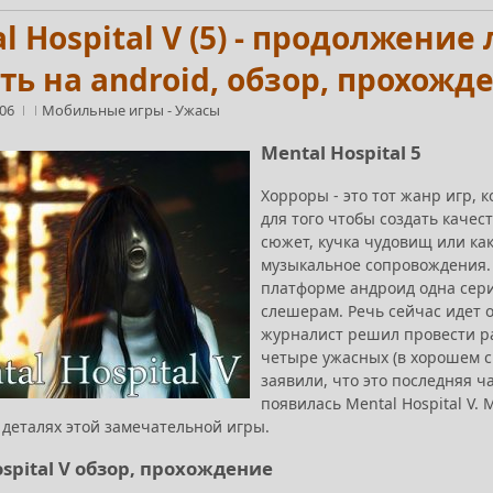
l Hospital V (5) - продолжение
ть на android, обзор, прохожд
:06
Мобильные игры
-
Ужасы
Mental Hospital 5
Хорроры - это тот жанр игр, 
для того чтобы создать каче
сюжет, кучка чудовищ или как
музыкальное сопровождения. 
платформе андроид одна серия
слешерам. Речь сейчас идет о
журналист решил провести ра
четыре ужасных (в хорошем см
заявили, что это последняя ч
появилась Mental Hospital V. 
 деталях этой замечательной игры.
spital V обзор, прохождение