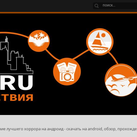
ение лучшего хоррора на андроид - скачать на android, обзор, прохожде