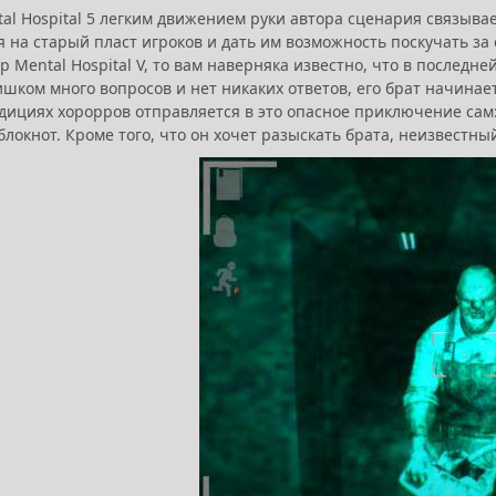
al Hospital 5 легким движением руки автора сценария связыва
я на старый пласт игроков и дать им возможность поскучать з
р Mental Hospital V, то вам наверняка известно, что в последне
шком много вопросов и нет никаких ответов, его брат начинае
ициях хорорров отправляется в это опасное приключение сам: 
блокнот. Кроме того, что он хочет разыскать брата, неизвест