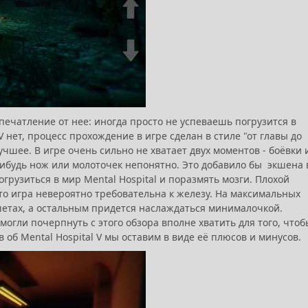
впечатление от нее: иногда просто не успеваешь погрузится в
 V нет, процесс прохождение в игре сделан в стиле "от главы до
учшее. В игре очень сильно не хватает двух моментов - боёвки 
нибудь нож или молоточек непонятно. Это добавило бы экшена 
огрузиться в мир Mental Hospital и поразмять мозги. Плохой
что игра невероятно требовательна к железу. На максимальных
шетах, а остальным придется наслаждаться минималочкой.
огли почерпнуть с этого обзора вполне хватить для того, чтоб
в об Mental Hospital V мы оставим в виде её плюсов и минусов.