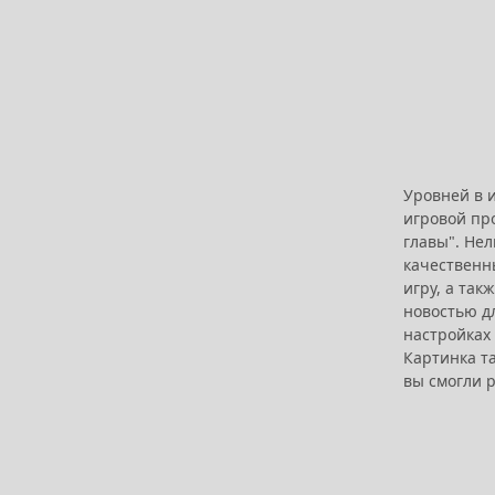
Уровней в и
игровой про
главы". Нел
качественн
игру, а так
новостью дл
настройках
Картинка та
вы смогли р