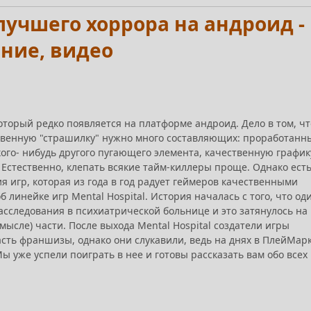
 лучшего хоррора на андроид -
ение, видео
который редко появляется на платформе андроид. Дело в том, чт
ственную "страшилку" нужно много составляющих: проработанн
ого- нибудь другого пугающего элемента, качественную график
Естественно, клепать всякие тайм-киллеры проще. Однако есть
 игр, которая из года в год радует геймеров качественными
б линейке игр Mental Hospital. История началась с того, что од
сследования в психиатрической больнице и это затянулось на
ысле) части. После выхода Mental Hospital создатели игры
асть франшизы, однако они слукавили, ведь на днях в ПлейМар
Мы уже успели поиграть в нее и готовы рассказать вам обо всех