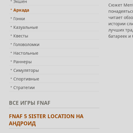
Экшен
Сюжет Ment
Аркада
понадеятьс
читает обзо
Гонки
истории сли
Казуальные
лучших трад
Квесты
батареек и 
Головоломки
Настольные
Раннеры
Симуляторы
Спортивные
Стратегии
ВСЕ
ИГРЫ FNAF
FNAF 5 SISTER LOCATION НА
АНДРОИД