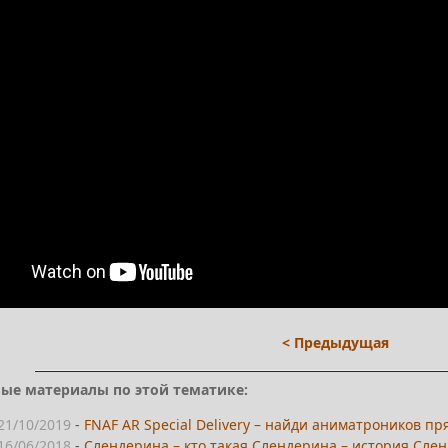
< Предыдущая
ые материалы по этой тематике:
21/10/2019
-
FNAF AR Special Delivery – найди аниматроников пря
16/06/2018
-
Слендерина – кто такая Слендерина – история Слен