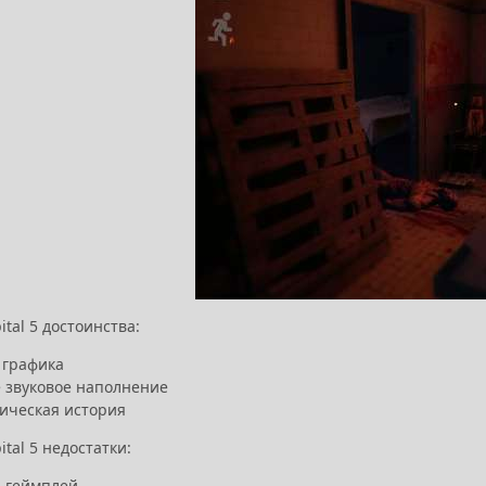
ital 5 достоинства:
 графика
е звуковое наполнение
ическая история
ital 5 недостатки:
 геймплей