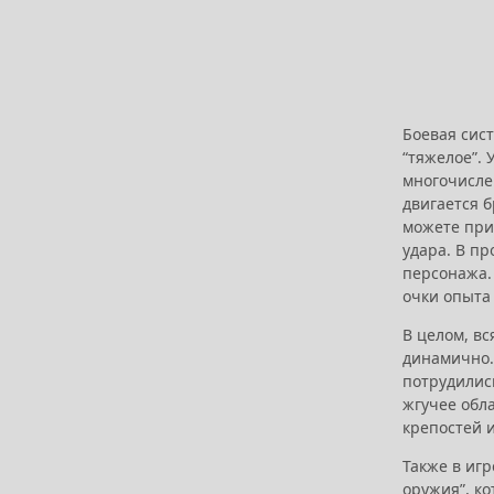
Боевая сист
“тяжелое”.
многочислен
двигается 
можете прим
удара. В п
персонажа.
очки опыта
В целом, вс
динамично. 
потрудилис
жгучее обл
крепостей 
Также в игр
оружия”, к