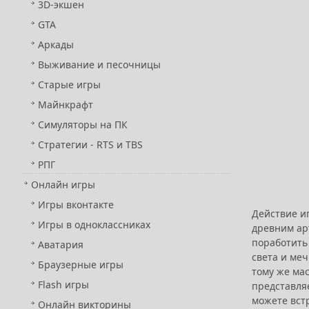
3D-экшен
GTA
Аркады
Выживание и песочницы
Старые игры
Майнкрафт
Симуляторы на ПК
Стратегии - RTS и TBS
РПГ
Онлайн игры
Игры вконтакте
Действие и
Игры в одноклассниках
древним ар
поработить 
Аватария
света и меч
Браузерные игры
тому же мас
Flash игры
представляе
можете встр
Онлайн викторины