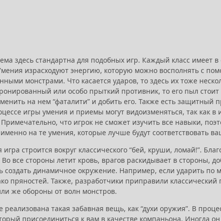
ема здесь стандартна для подобных игр. Каждый класс имеет в 
 Умения израсходуют энергию, которую можно восполнять с по
ными монстрами. Что касается ударов, то здесь их тоже нескол
бронированный или особо прыткий противник, то его пыл стоит 
енить на нем “фаталити” и добить его. Также есть защитный п
роцессе игры умения и приемы могут видоизменяться, так как в
 Примечательно, что игрок не сможет изучить все навыки, поэ
 именно на те умения, которые лучше будут соответствовать в
я игра строится вокруг классического “бей, круши, ломай!”. Бл
Во все стороны летит кровь, врагов раскидывает в стороны, д
ь создать динамичное окружение. Например, если ударить по ме
ако пряностей. Также, разработчики приправили классический
или же обороны от волн монстров.
е реализована такая забавная вещь, как “духи оружия”. В проце
оторый присоединиться к вам в качестве компаньона. Иногда о