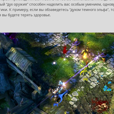
дый “дух оружия” способен наделить вас особым умением, одно
ики. К примеру, если вы обзаведетесь “духом темного эльфа”, 
 вы будете терять здоровье.