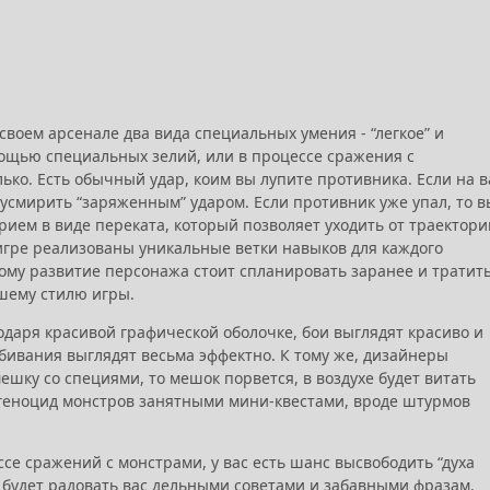
своем арсенале два вида специальных умения - “легкое” и
мощью специальных зелий, или в процессе сражения с
ько. Есть обычный удар, коим вы лупите противника. Если на в
усмирить “заряженным” ударом. Если противник уже упал, то в
рием в виде переката, который позволяет уходить от траектори
 игре реализованы уникальные ветки навыков для каждого
тому развитие персонажа стоит спланировать заранее и тратит
ашему стилю игры.
агодаря красивой графической оболочке, бои выглядят красиво и
обивания выглядят весьма эффектно. К тому же, дизайнеры
шку со специями, то мешок порвется, в воздухе будет витать
 геноцид монстров занятными мини-квестами, вроде штурмов
ссе сражений с монстрами, у вас есть шанс высвободить “духа
н будет радовать вас дельными советами и забавными фразам.