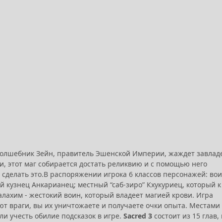
 волшебник Зейн, правитель Эшенской Империи, жаждет завлад
, этот маг собирается достать реликвию и с помощью него
сделать это.
В распоряжении игрока 6 классов персонажей: во
й кузнец Анкарианец; местный “саб-зиро” Кхукуриец, который к
алахим - жестокий воин, который владеет магией крови.
Игра
ают враги, вы их уничтожаете и получаете очки опыта. Местами
сли учесть обилие подсказок в игре.
Sacred 3
состоит из 15 глав, 