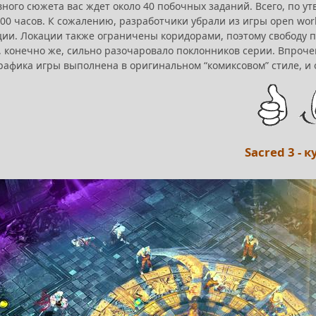
вного сюжета вас ждет около 40 побочных заданий. Всего, по 
0 часов. К сожалению, разработчики убрали из игры open worl
ции. Локации также ограничены коридорами, поэтому свободу 
о, конечно же, сильно разочаровало поклонников серии. Впроч
Графика игры выполнена в оригинальном “комиксовом” стиле, и
Sacred 3 - 