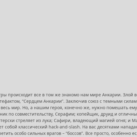
гры происходит все в том же знакомо нам мире Анкарии. Злой
тефактом, “Сердцем Анкарии”. Заключив союз с темными силами
весь мир. Но, а нашим героя, конечно же, нужно помешать ему 
ник по совместительству, Серафим; копейщик, друид и отличны
терски стреляет из лука; Сафири, владеющий магией огня; и М
т собой классический hack-and-slash. На вас десятками напад
етить особо сильных врагов – “боссов”. Все просто, особенно е