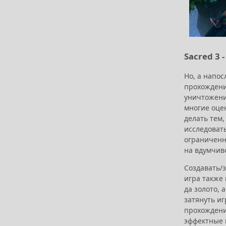
Sacred 3
Но, а напос
прохождени
уничтожение
многие оцен
делать тем
исследовать
ограниченн
на вдумчив
Создавать/
игра также
да золото, 
затянуть иг
прохождения
эффектные и