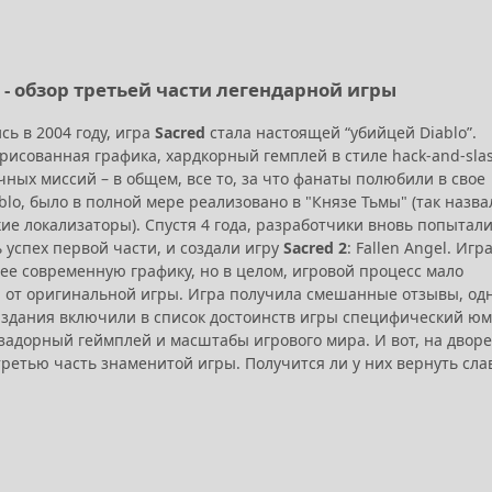
3 - обзор третьей части легендарной игры
ь в 2004 году, игра
Sacred
стала настоящей “убийцей Diablo”.
рисованная графика, хардкорный гемплей в стиле hack-and-slas
чных миссий – в общем, все то, за что фанаты полюбили в свое
blo, было в полной мере реализовано в "Князе Тьмы" (так назва
кие локализаторы). Спустя 4 года, разработчики вновь попытал
 успех первой части, и создали игру
Sacred 2
: Fallen Angel. Игр
ее современную графику, но в целом, игровой процесс мало
 от оригинальной игры. Игра получила смешанные отзывы, од
здания включили в список достоинств игры специфический юм
задорный геймплей и масштабы игрового мира. И вот, на дворе
ретью часть знаменитой игры. Получится ли у них вернуть сла