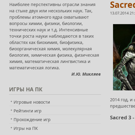
Sacre
Наиболее перспективны отрасли знания
на стыке двух или нескольких наук. Так,
13.07.2014 21
проблемы атомного ядра охватывают
вопросы химии, физики, биологии,
технических наук и т.д. Интенсивные
точки роста науки наблюдаются в таких
областях как биохимия, биофизика,
биоорганическая химия, молекулярная
биология, химическая физика, физическая
химия, математическая лингвистика и
математическая логика.
И.Ю. Микляев
ИГРЫ
НА ПК
2014 год, 
Игровые новости
предшестве
Рейтинги игр
Sacred 3
Прохождение игр
Игры на ПК