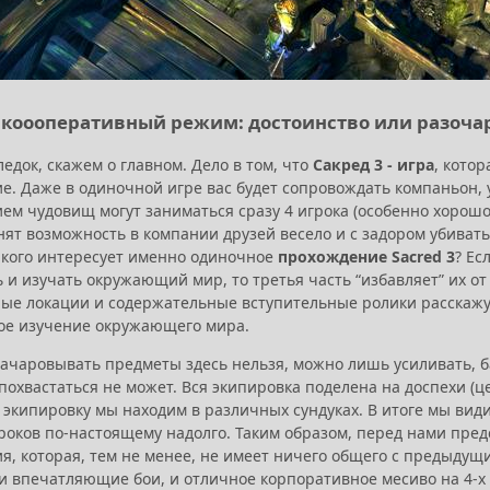
 - коооперативный режим: достоинство или разоча
ледок, скажем о главном. Дело в том, что
Сакред 3 - игра
, кото
е. Даже в одиночной игре вас будет сопровождать компаньон
м чудовищ могут заниматься сразу 4 игрока (особенно хорошо 
ят возможность в компании друзей весело и с задором убивать
, кого интересует именно одиночное
прохождение Sacred 3
? Ес
 и изучать окружающий мир, то третья часть “избавляет” их о
ые локации и содержательные вступительные ролики расскажут 
ое изучение окружающего мира.
зачаровывать предметы здесь нельзя, можно лишь усиливать, б
 похвастаться не может. Вся экипировка поделена на доспехи 
а экипировку мы находим в различных сундуках. В итоге мы вид
роков по-настоящему надолго. Таким образом, перед нами пред
, которая, тем не менее, не имеет ничего общего с предыдущи
 впечатляющие бои, и отличное корпоративное месиво на 4-х и