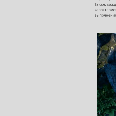
Также, каж
характерист
выполнения