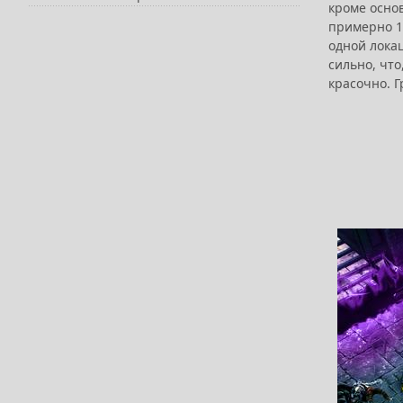
кроме осно
примерно 10
одной лока
сильно, чт
красочно. 