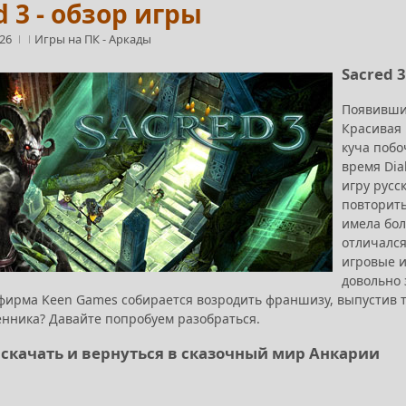
d 3 - обзор игры
:26
Игры на ПК
-
Аркады
Sacred 
Появившис
Красивая 
куча побо
время Dia
игру русс
повторить
имела бол
отличался
игровые и
довольно 
и фирма Keen Games собирается возродить франшизу, выпустив т
нника? Давайте попробуем разобраться.
 - скачать и вернуться в сказочный мир Анкарии