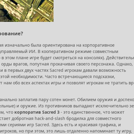
рование?
рая изначально была ориентирована на корпоративное
, управляемый ИИ. В кооперативном режиме совместным
в этом плане игре будет смотреться на консолях). Действитель
 орды врагов, попутная прокачивая своего персонажа. Однако,
ли в первых двух частях Sacred игрокам давали возможность
т этой необходимости. Часто встречающиеся подсказки,
нам обо всех аспектах игры и позволят игрокам не тратить в
анально заплатив пару сотен монет. Обилием оружия и доспех
(цельные) и оружие. Из противников выпадают исключительно з
им, что
корпоратив Sacred 3
- это единственное, что может
стает добротная hack-and-slash бродилка для совместного
ми сериями игр Sacred. Здесь есть и красивая графика, и
гроков, но при этом, это лишь отдаленно напоминает ту игру,