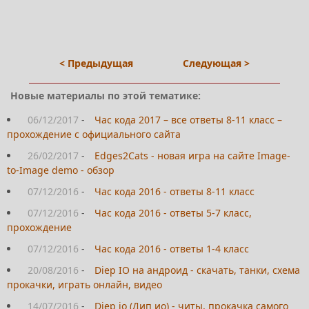
< Предыдущая
Следующая >
Новые материалы по этой тематике:
06/12/2017
-
Час кода 2017 – все ответы 8-11 класс –
прохождение с официального сайта
26/02/2017
-
Edges2Cats - новая игра на сайте Image-
to-Image demo - обзор
07/12/2016
-
Час кода 2016 - ответы 8-11 класс
07/12/2016
-
Час кода 2016 - ответы 5-7 класс,
прохождение
07/12/2016
-
Час кода 2016 - ответы 1-4 класс
20/08/2016
-
Diep IO на андроид - скачать, танки, схема
прокачки, играть онлайн, видео
14/07/2016
-
Diep io (Дип ио) - читы, прокачка самого