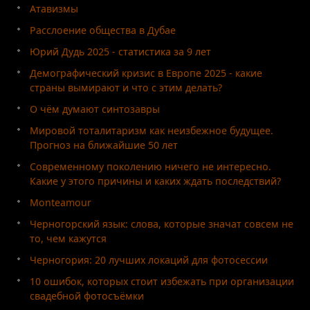
Атавизмы
Расслоение общества в Дубае
Юрий Дудь 2025 - статистика за 9 лет
Демографический кризис в Европе 2025 - какие
страны вымирают и что с этим делать?
О чём думают синтозавры
Мировой тоталитаризм как неизбежное будущее.
Прогноз на ближайшие 50 лет
Современному поколению ничего не интересно.
Какие у этого причины и каких ждать последствий?
Monteamour
Черногорский язык: слова, которые значат совсем не
то, чем кажутся
Черногория: 20 лучших локаций для фотосессии
10 ошибок, которых стоит избежать при организации
свадебной фотосъёмки