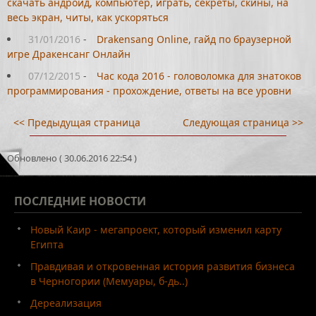
скачать андроид, компьютер, играть, секреты, скины, на
весь экран, читы, как ускоряться
31/01/2016
-
Drakensang Online, гайд по браузерной
игре Дракенсанг Онлайн
07/12/2015
-
Час кода 2016 - головоломка для знатоков
программирования - прохождение, ответы на все уровни
<< Предыдущая страница
Следующая страница >>
Обновлено ( 30.06.2016 22:54 )
ПОСЛЕДНИЕ
НОВОСТИ
Новый Каир - мегапроект, который изменил карту
Египта
Правдивая и откровенная история развития бизнеса
в Черногории (Мемуары, б-дь..)
Дереализация