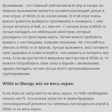
Выживание - это главный лейтмотив всех игр в жанре ио.
Именно выживание является основополагающей целью в
этих играх. И Wilds io не исключение. В этой игре очень
важно грамотно выбирать противника и понимать, с кем
лучше вступать в бой, а с кем нет. С начала игры в Wilds io
лучше нападать на небольших монстров, которые
раскиданы по просторам карты. Затем можно пробовать
воевать с настоящими, живыми игроками. Не стесняйтесь
убегать в Wilds io от врагов. Лучше выживите, восстановите
свое здоровье и снова атакуйте, чем умереть и потерять все
очки. Если вы достигнете вершины мастерства в Wilds io, то
можете попробовать свои силы в борьбе с великанами,
однако нападать на них лучше всего организованными
группировками.
Wilds io (Вилдс ио) на весь экран
Если игра не запускается на весь экран, то тебе необходимо
нажать на F5. Эта кнопка запустит в твоём браузере
полноэкранный режим и ты сможешь наслаждаться игрой в
Wilds io на весь экран.