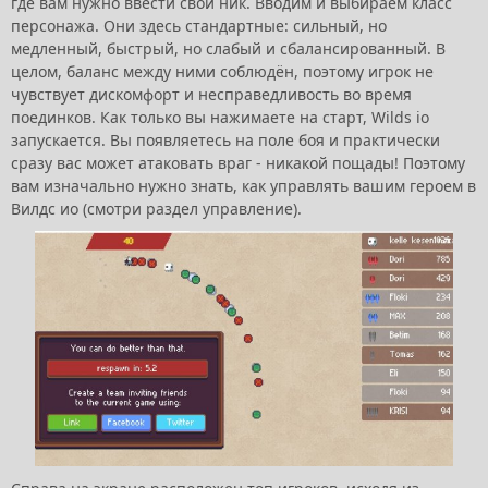
где вам нужно ввести свой ник. Вводим и выбираем класс
персонажа. Они здесь стандартные: сильный, но
медленный, быстрый, но слабый и сбалансированный. В
целом, баланс между ними соблюдён, поэтому игрок не
чувствует дискомфорт и несправедливость во время
поединков. Как только вы нажимаете на старт, Wilds io
запускается. Вы появляетесь на поле боя и практически
сразу вас может атаковать враг - никакой пощады! Поэтому
вам изначально нужно знать, как управлять вашим героем в
Вилдс ио (смотри раздел управление).