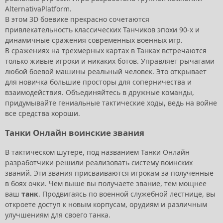
AlternativaPlatform.
В этом 3D боевике прекрасно сочетаются
привлекательность классических Танчиков эпохи 90-х и
динамичные сражения современных военных игр.
В сражениях на трехмерных картах в Танках встречаются
только живые игроки и никаких ботов. Управляет рычагами
любой боевой машины реальный человек. Это открывает
для новичка большие просторы для соперничества и
взаимодействия. Объединяйтесь в дружные команды,
придумывайте гениальные тактические ходы, ведь на войне
все средства хороши.
Танки Онлайн воинские звания
В тактическом шутере, под названием Танки Онлайн
разработчики решили реализовать систему воинских
званий. Эти звания присваиваются игрокам за полученные
в боях очки. Чем выше вы получаете звание, тем мощнее
ваш
танк
. Продвигаясь по военной служебной лестнице, вы
откроете доступ к новым корпусам, орудиям и различным
улучшениям для своего танка.