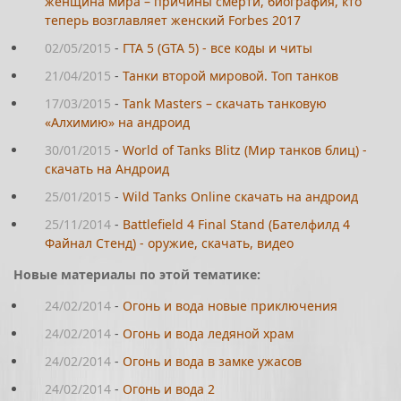
женщина мира – причины смерти, биография, кто
теперь возглавляет женский Forbes 2017
02/05/2015
-
ГТА 5 (GTA 5) - все коды и читы
21/04/2015
-
Танки второй мировой. Топ танков
17/03/2015
-
Tank Masters – скачать танковую
«Алхимию» на андроид
30/01/2015
-
World of Tanks Blitz (Мир танков блиц) -
скачать на Андроид
25/01/2015
-
Wild Tanks Online скачать на андроид
25/11/2014
-
Battlefield 4 Final Stand (Бателфилд 4
Файнал Стенд) - оружие, скачать, видео
Новые материалы по этой тематике:
24/02/2014
-
Огонь и вода новые приключения
24/02/2014
-
Огонь и вода ледяной храм
24/02/2014
-
Огонь и вода в замке ужасов
24/02/2014
-
Огонь и вода 2