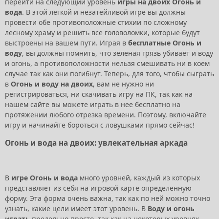
перейти на следующий уровень
игры на двоих Огонь и
вода
. В этой легкой и незатейливой игре вы должны
провести обе противоположные стихии по сложному
лесному храму и решить все головоломки, которые будут
выстроены на вашем пути. Играя в
бесплатные Огонь и
воду
, вы должны помнить, что зеленая грязь убивает и воду
и огонь, а противоположности нельзя смешивать ни в коем
случае так как они погибнут. Теперь, для того, чтобы сыграть
в
Огонь и воду на двоих
, вам не нужно ни
регистрироваться, ни скачивать игру на ПК, так как на
нашем сайте вы можете играть в нее бесплатно на
протяжении любого отрезка времени. Поэтому, включайте
игру и начинайте бороться с ловушками прямо сейчас!
Огонь и вода на двоих: увлекательная аркадa
В
игре Огонь и вода
много уровней, каждый из которых
представляет из себя на игровой карте определенную
форму. Эта форма очень важна, так как по ней можно точно
узнать, какие цели имеет этот уровень. В
Воду и огонь
играть
предельно просто, так как на некоторых уровнях