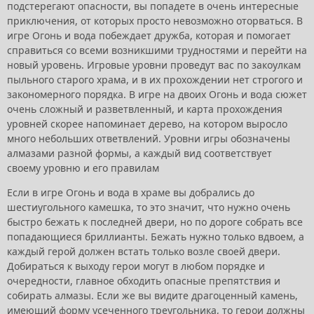
подстерегают опасности, вы попадете в очень интересные
приключения, от которых просто невозможно оторваться. В
игре Огонь и вода побеждает дружба, которая и помогает
справиться со всеми возникшими трудностями и перейти на
новый уровень. Игровые уровни проведут вас по закоулкам
пыльного старого храма, и в их прохождении нет строгого и
закономерного порядка. В игре на двоих Огонь и вода сюжет
очень сложный и разветвленный, и карта прохождения
уровней скорее напоминает дерево, на котором выросло
много небольших ответвлений. Уровни игры обозначены
алмазами разной формы, а каждый вид соответствует
своему уровню и его правилам
Если в игре Огонь и вода в храме вы добрались до
шестиугольного камешка, то это значит, что нужно очень
быстро бежать к последней двери, но по дороге собрать все
попадающиеся бриллианты. Бежать нужно только вдвоем, а
каждый герой должен встать только возле своей двери.
Добираться к выходу герои могут в любом порядке и
очередности, главное обходить опасные препятствия и
собирать алмазы. Если же вы видите драгоценный камень,
имеющий форму усеченного треугольника, то герои должны