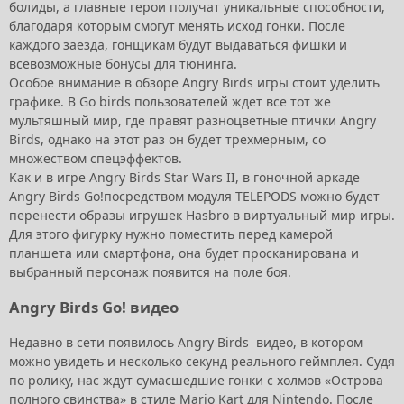
болиды, а главные герои получат уникальные способности,
благодаря которым смогут менять исход гонки. После
каждого заезда, гонщикам будут выдаваться фишки и
всевозможные бонусы для тюнинга.
Особое внимание в обзоре Angry Birds игры стоит уделить
графике. В Go birds пользователей ждет все тот же
мультяшный мир, где правят разноцветные птички Angry
Birds, однако на этот раз он будет трехмерным, со
множеством спецэффектов.
Как и в игре Angry Birds Star Wars II, в гоночной аркаде
Angry Birds Go!посредством модуля TELEPODS можно будет
перенести образы игрушек Hasbro в виртуальный мир игры.
Для этого фигурку нужно поместить перед камерой
планшета или смартфона, она будет просканирована и
выбранный персонаж появится на поле боя.
Angry Birds Go! видео
Недавно в сети появилось Angry Birds видео, в котором
можно увидеть и несколько секунд реального геймплея. Судя
по ролику, нас ждут сумасшедшие гонки с холмов «Острова
полного свинства» в стиле Mario Kart для Nintendo. После