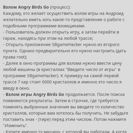
Взлом Angry Birds Go
(процесс):
Каждому, кто желает осуществить взлом игры на Андроид
желательно иметь хоть какое-то представление о работе с
подобными программами-взомщиками.
- Пользователь должен открыть игру, а затем перейти в
гараж, находясь при этом на любой трассе;
- Открыть приложение SBgameHacker нужно из второго
пункта. Однако предварительно его нужно настроить (дать
права root);
- Далее в окно программы для взлома нужно ввести цену
любой машины (в кристаллах "Введите число от игры" в
программе SBgameHacker). К примеру на самой первой
трассе 7 кар стоит 6000 кристаллов и именно это число я
введу в окно.
-
Взлом игры Angry Birds Go
продолжается. После поиска
появляются результаты. Затем в строчке, где требуется
поменять выбранные значения вы вводите то количество
кристаллов, которые вам хотелось бы получить. Не забудьте
поставить знак - (тире) перед этим числом. Потом нажмите
"Изменить".
- Купите именно ту машину, с которой вы работали. А когда