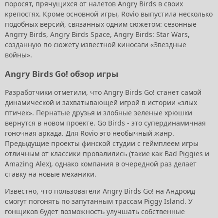
поросят, прячущихся от налетов Angry Birds в своих
крепостях. Кроме основной игры, Rovio выпустила несколько
подобных версий, связанных одним сюжетом: сезонные
Angrry Birds, Angry Birds Space, Angry Birds: Star Wars,
созданную по сюжету известной киносаги «Звездные
войны».
Angry Birds Go! обзор игры
Разработчики отметили, что Angry Birds Go! станет самой
динамической и захватывающей игрой в истории «злых
птичек». Пернатые друзья и злобные зеленые хрюшки
вернутся в новом проекте. Go Birds - это супердинамичная
гоночная аркада. Для Rovio это необычный жанр.
Предыдущие проекты финской студии с геймплеем игры
отличным от классики провалились (такие как Bad Piggies и
Amazing Alex), однако компания в очередной раз делает
ставку на новые механики.
Известно, что пользователи Angry Birds Go! на Андроид
смогут погонять по запутанным трассам Piggy Island. У
гонщиков будет возможность улучшать собственные