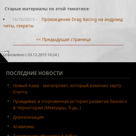
Старые материалы по этой тематике:
16/10/2013
-
Прохождение Drag Racing на андроид:
читы, секреты
<< Предыдущая страница
Обновлено ( 03.12.2015 16:24 )
ПОСЛЕДНИЕ
НОВОСТИ
Новый Каир - мегапроект, который изменил карту
Египта
Правдивая и откровенная история развития бизнеса
в Черногории (Мемуары, б-дь..)
Дереализация
Атавизмы
Расслоение общества в Дубае