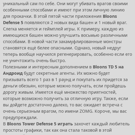
уникальный сам по себе. Они могут убивать врагов своими
особенными способами и имеют при этом личную линию
для прокачки. В этой пятой части приложения
Bloons
Defense 5
появляются 2 новых вида башен и 1 новый враг.
Слегка меняется и геймплей игры. К примеру, каждую из
имеющихся башен можно улучшить восьмью различными
способами. В новой части закамуфлированные монстры
становятся ещё белее опасными. Однако, новый недруг
теперь вообще научился регенерировать, особенно если его
не уничтожить очень быстро.
Полезными и интересным дополнением в
Bloons TD 5 на
Андроид
будут секретные агенты. Их можно будет
призывать всего 1 раз в 1 раунд и покупать их придется за
деньги обезьян, которые можно получать, если пройдешь
дорогу живым. Имеется ещё множество приятностей,
которые возможно получить за отличную игру. Также, если
вы дойдете достаточно далеко, то вас ожидает встреча с
очень серьезным врагом, по имени ZOMG. Короче, мы вас
предупреждали.
В
Bloons Tower Defense 5 играть
захочет каждый любитель
простоты графики, так как она стала таковой в этой