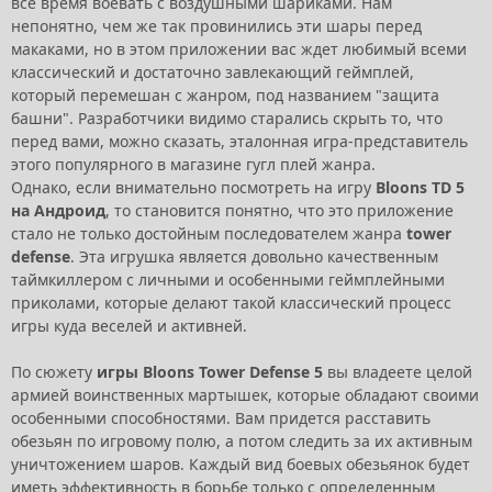
все время воевать с воздушными шариками. Нам
непонятно, чем же так провинились эти шары перед
макаками, но в этом приложении вас ждет любимый всеми
классический и достаточно завлекающий геймплей,
который перемешан с жанром, под названием "защита
башни". Разработчики видимо старались скрыть то, что
перед вами, можно сказать, эталонная игра-представитель
этого популярного в магазине гугл плей жанра.
Однако, если внимательно посмотреть на игру
Bloons TD 5
на Андроид
, то становится понятно, что это приложение
стало не только достойным последователем жанра
tower
defense
. Эта игрушка является довольно качественным
таймкиллером с личными и особенными геймплейными
приколами, которые делают такой классический процесс
игры куда веселей и активней.
По сюжету
игры Bloons Tower Defense 5
вы владеете целой
армией воинственных мартышек, которые обладают своими
особенными способностями. Вам придется расставить
обезьян по игровому полю, а потом следить за их активным
уничтожением шаров. Каждый вид боевых обезьянок будет
иметь эффективность в борьбе только с определенным