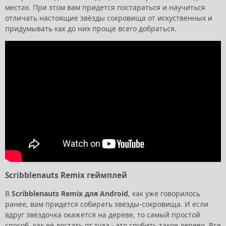
местах. При этом вам придется постараться и научиться
отличать настоящие звёзды сокровища от искуственных и
придумывать как до них проще всего добраться.
Scribblenauts Remix геймплей
В
Scribblenauts Remix для Android
, как уже говорилось
ранее, вам придется собирать звезды-сокровища. И если
вдруг звёздочка окажется на дереве, то самый простой
способ, как её достать от туда - это срубить такое дерево. Все