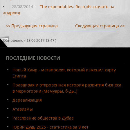
28/08/2014
-
The expendables: Recruits скачать на
андроид
<< Предыдущая страница
Следующая страница >>
Обновлено ( 13.09.2017 13:47 )
ПОСЛЕДНИЕ
НОВОСТИ
Новый Каир - мегапроект, который изменил карту
Египта
Правдивая и откровенная история развития бизнеса
в Черногории (Мемуары, б-дь..)
Дереализация
Атавизмы
Расслоение общества в Дубае
Юрий Дудь 2025 - статистика за 9 лет