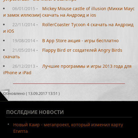
06/01/2015
-
Mickey Mouse castle of illusion (Микки Маус
и замок иллюзии) скачать на Андроид и ios
22/11/2014
-
RollerCoaster Tycoon 4 скачать на Андроид
и iOS
19/08/2014
-
В App Store акция - игры бесплатно
21/05/2014
-
Flappy Bird от создателей Angry Birds
скачать
26/12/2013
-
Лучшие программы и игры 2013 года для
iPhone и iPad
Обновлено ( 13.09.2017 13:51 )
ПОСЛЕДНИЕ
НОВОСТИ
Новый Каир - мегапроект, который изменил карту
Египта