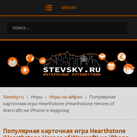
МЕНЮ
Stevsky.ru
Игры
Игры на айфон
Популярная
карточная игра Hearthstone (Hearthstone Heroes of
Warcraft) на iPhone и Андроид
Популярная карточная игра Hearthstone