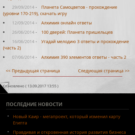
29/09/2014
-
Планета Самоцветов - прохождение
(уровни 170-219), скачать игру
12/09/2014
-
Алхимия онлайн ответы
26/06/2014
-
100 дверей: Планета пришельцев
16/06/2014
-
Угадай мелодию 3 ответы и прохождение
(часть 2)
07/06/2014
-
Алхимия 390 элементов ответы - часть 2
<< Предыдущая страница
Следующая страница >>
Обновлено ( 13.09.2017 13:55 )
ПОСЛЕДНИЕ
НОВОСТИ
Новый Каир - мегапроект, который изменил карту
Египта
Правдивая и откровенная история развития бизнеса