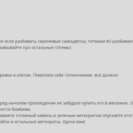
рее если разбивать сиреневые самоцветы), тотемом #2 разбивае
 забывайте про остальные тотемы!
ревки и клетки. Помогаем себе тотемчиками. все должно
еред началом прохождения не забудьте купить его в магазине. 
аются бомбами.
биваете тотемный камень и зеленым метеоритом опускаете этот
ойти и остальные метеориты. Удачи вам!