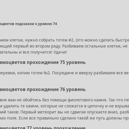
оцветов подсказки к уровню 74
аем клетки, нужно собрать тотем #2, (это можно сделать быст
тоящий первый во втором ряду. Разбиваем остальные клетки, не
ательны и все получится! Удачи!
Самоцветов прохождение 75 уровень
еревки, копим тотем №2. Посредине и вверху разбиваем все ве
.
Самоцветов прохождение 76 уровень
вне вам не обойтись без помощи фиолетового камня. Так что п
м удалить те камни, которые не сложатся в цепочку и не взрыв
вий таков: Первый метеорит вы не сдвигая опускаете вниз, раз
низ поля. Если все правильно сделано такой же путь должны пр
Самоцветов 77 уровень прохождение