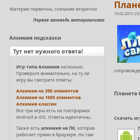
Плане
Материя первична, сознание вторично
10.02.2015 23
Первая заповедь материализма
Алхимия
подсказки
Тут нет нужного ответа!
Игр типа Алхимия
несколько.
сопровожде
Проверьте внимательно, на ту ли
игру вы смотрите ответы:
Алхимия на 390 элементов
Планета 
Алхимия на 1000 элементов
Алхимия классик
Все три игры есть на платформах
Android и iOS. Ответы идентичны.
Скачать иг
Также есть
алхимия на ПК
, которая
работает прямо в браузере. Но там