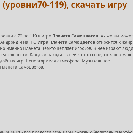
(уровни70-119), скачать игру
уровни с 70 по 119 в игре
Планета Самоцветов
. Ак же вы може
 Андроид и на ПК.
Игра Планета Самоцветов
относится к жанр
, но именно Планета чем-то цепляет игроков. В нее играют люд
еятельности. Каждый находит в ней что-то свое, хотя она мало
подобных игр. Неповторимая атмосфера. Музыкальное
 Планета Самоцветов.
ь оценить все прелести этой игры смогли обладатели смартфо