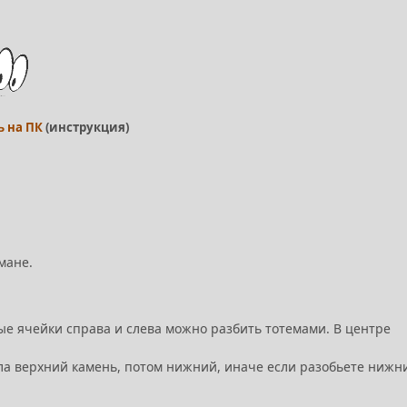
ь на ПК
(инструкция)
мане.
е ячейки справа и слева можно разбить тотемами. В центре
ала верхний камень, потом нижний, иначе если разобьете нижн