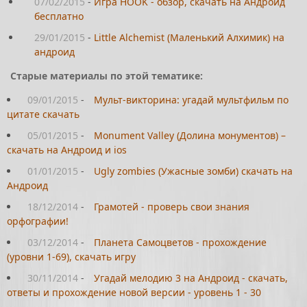
07/02/2015
-
Игра HOOK - обзор, скачать на Андроид
бесплатно
29/01/2015
-
Little Alchemist (Маленький Алхимик) на
андроид
Старые материалы по этой тематике:
09/01/2015
-
Мульт-викторина: угадай мультфильм по
цитате скачать
05/01/2015
-
Monument Valley (Долина монументов) –
скачать на Андроид и ios
01/01/2015
-
Ugly zombies (Ужасные зомби) скачать на
Андроид
18/12/2014
-
Грамотей - проверь свои знания
орфографии!
03/12/2014
-
Планета Самоцветов - прохождение
(уровни 1-69), скачать игру
30/11/2014
-
Угадай мелодию 3 на Андроид - скачать,
ответы и прохождение новой версии - уровень 1 - 30