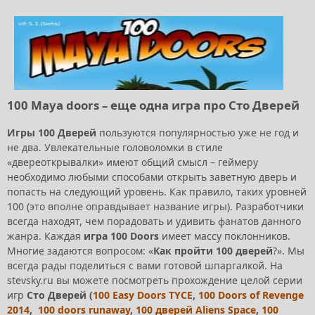
100 Maya doors – еще одна игра про Сто Дверей
Игры 100 Дверей
пользуются популярностью уже не год и
не два. Увлекательные головоломки в стиле
«двереоткрывалки» имеют общий смысл – геймеру
необходимо любыми способами открыть заветную дверь и
попасть на следующий уровень. Как правило, таких уровней
100 (это вполне оправдывает название игры). Разработчики
всегда находят, чем порадовать и удивить фанатов данного
жанра. Каждая
игра 100 Doors
имеет массу поклонников.
Многие задаются вопросом: «
Как пройти 100 дверей
?». Мы
всегда рады поделиться с вами готовой шпаргалкой. На
stevsky.ru вы можете посмотреть прохождение целой серии
игр
Сто Дверей
(
100 Easy Doors TYCE
,
100 Doors of Revenge
2014
,
100 doors runaway
,
100 дверей Aliens Space
,
100