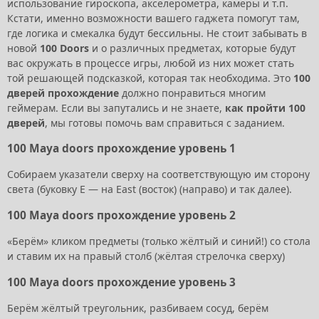
использование гироскопа, акселерометра, камеры и т.п.
Кстати, именно возможности вашего гаджета помогут там,
где логика и смекалка будут бессильны. Не стоит забывать в
новой
100 Doors
и о различных предметах, которые будут
вас окружать в процессе игры, любой из них может стать
той решающей подсказкой, которая так необходима. Это
100
дверей прохождение
должно понравиться многим
геймерам. Если вы запутались и не знаете,
как пройти 100
дверей
, мы готовы помочь вам справиться с заданием.
100 Maya doors прохождение уровень 1
Собираем указатели сверху на соответствующую им сторону
света (буковку E — на East (восток) (направо) и так далее).
100 Maya doors прохождение уровень 2
«Берём» кликом предметы (только жёлтый и синий!) со стола
и ставим их на правый столб (жёлтая стрелочка сверху)
100 Maya doors прохождение уровень 3
Берём жёлтый треугольник, разбиваем сосуд, берём