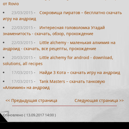
от Rovio
23/03/2015
-
Сокровища пиратов – бесплатно скачать
игру на андроид
22/03/2015
-
Интересная головоломка Угадай
знаменитость - скачать, обзор, прохождение
22/03/2015
-
Little alchemy - маленькая алхимия на
андроид - скачать, все рецепты, прохождение
20/03/2015
-
Little alchemy for android - download,
solutions, all recipes
17/03/2015
-
Найди 3 Кота – скачать игру на андроид
17/03/2015
-
Tank Masters – скачать танковую
«Алхимию» на андроид
<< Предыдущая страница
Следующая страница >>
Обновлено ( 13.09.2017 14:00 )