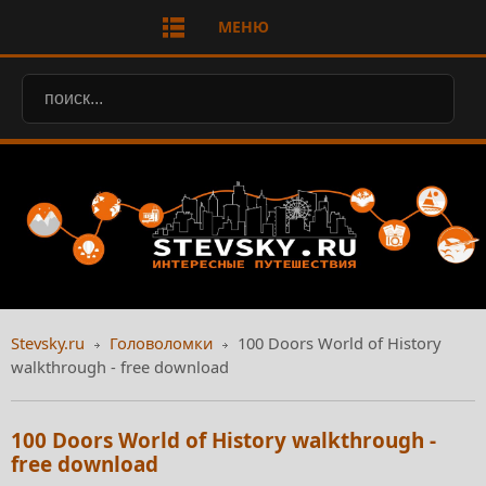
МЕНЮ
Stevsky.ru
Головоломки
100 Doors World of History
walkthrough - free download
100 Doors World of History walkthrough -
free download