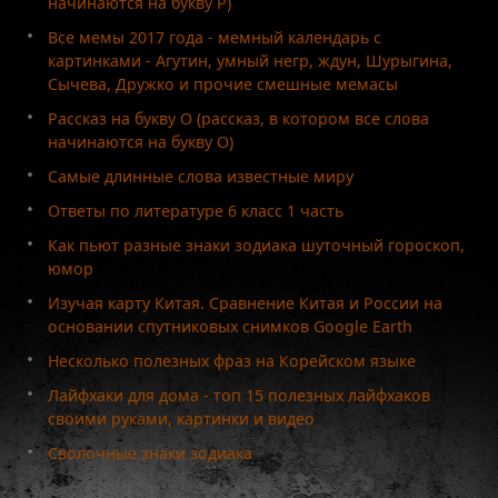
начинаются на букву Р)
Все мемы 2017 года - мемный календарь с
картинками - Агутин, умный негр, ждун, Шурыгина,
Сычева, Дружко и прочие смешные мемасы
Рассказ на букву О (рассказ, в котором все слова
начинаются на букву О)
Самые длинные слова известные миру
Ответы по литературе 6 класс 1 часть
Как пьют разные знаки зодиака шуточный гороскоп,
юмор
Изучая карту Китая. Сравнение Китая и России на
основании спутниковых снимков Google Earth
Несколько полезных фраз на Корейском языке
Лайфхаки для дома - топ 15 полезных лайфхаков
своими руками, картинки и видео
Сволочные знаки зодиака