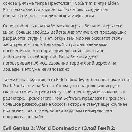
основа фильма "Игра Престолов"). События в игре Elden
Ring развиваются в мире, которым был создан под
впечатлением от скандинавской мифологии.
Основной посыл разработчиков игры - больше открытого
мира, больше свободы действия (в отличие от предыдущих
разработок студии). Нет, открытый мир не окажется столь
же открытым, как в Ведьмак 3 с густонаселенными
поселениями, но территория для действия станет
действительно обширной. Разработчики даже
поговаривают об исследовании территорий верхом на
лошади, а это уже немаловажно.
Также есть сведения, что Elden Ring будет больше похожа на
Dark Souls, чем на Sekiro. Снова упор на ролевую игру, а
главного героя игроки смогут собственноручно создавать в
редакторе. Кроме этого From Software предложат игрокам и
большое разнообразие боссов, которые станут еще крупнее
и опаснее, так что нервишки заядлым геймерам они
пощекочут неслабо.
Evil Genius 2: World Domination (Злой Генй 2: