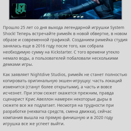
Прошло 25 лет со дня выхода легендарной игрушки System
Shock! Теперь встречайте римейк в новой обвертке, в новом
образе и современной графикой. Созданием римейка студия
занялась еще в 2016 году после того, как собрала
необходимую сумму на Kickstarter. С того времени утекло
немало воды, а пользователей побаловали несколькими
демками игры.
Как заявляет Nightdive Studios, римейк не станет полностью
копировать оригинальную экшен-игрущку: часть локаций
изменится (станут более открытыми), а часть и вовсе
исчезнет. При этом сюжет окажется прежним, правда
сценарист Крис Авеллон намерен некоторые дыры в
сюжете все же подлатает. Несмотря на трудности при
разработке (нехватка средств, смена движка), сейчас
компания вышла на прямую финишную и в 2020 году
игрушка все же успеет выйти.