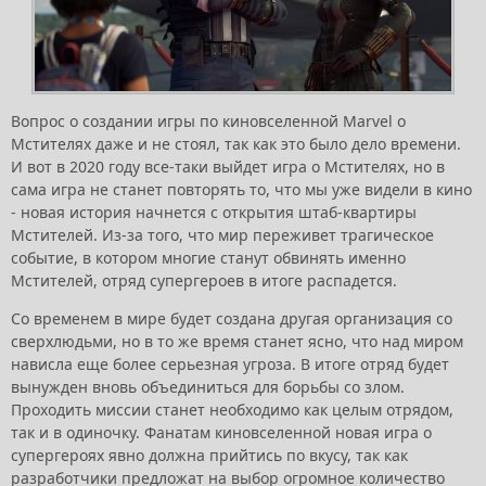
Вопрос о создании игры по киновселенной Marvel о
Мстителях даже и не стоял, так как это было дело времени.
И вот в 2020 году все-таки выйдет игра о Мстителях, но в
сама игра не станет повторять то, что мы уже видели в кино
- новая история начнется с открытия штаб-квартиры
Мстителей. Из-за того, что мир переживет трагическое
событие, в котором многие станут обвинять именно
Мстителей, отряд супергероев в итоге распадется.
Со временем в мире будет создана другая организация со
сверхлюдьми, но в то же время станет ясно, что над миром
нависла еще более серьезная угроза. В итоге отряд будет
вынужден вновь объединиться для борьбы со злом.
Проходить миссии станет необходимо как целым отрядом,
так и в одиночку. Фанатам киновселенной новая игра о
супергероях явно должна прийтись по вкусу, так как
разработчики предложат на выбор огромное количество