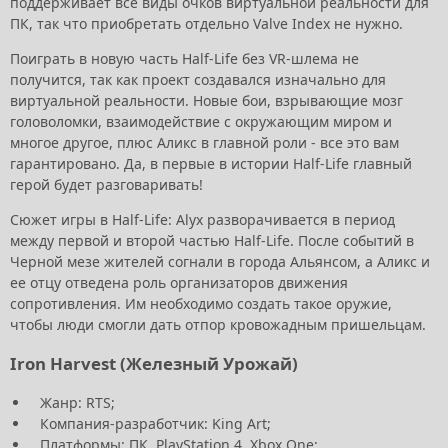
поддерживает все виды очков виртуальной реальности для
ПК, так что приобретать отдельно Valve Index не нужно.
Поиграть в новую часть Half-Life без VR-шлема не
получится, так как проект создавался изначально для
виртуальной реальности. Новые бои, взрывающие мозг
головоломки, взаимодействие с окружающим миром и
многое другое, плюс Аликс в главной роли - все это вам
гарантировано. Да, в первые в истории Half-Life главный
герой будет разговаривать!
Сюжет игры в Half-Life: Alyx разворачивается в период
между первой и второй частью Half-Life. После событий в
Черной мезе жителей согнали в города Альянсом, а Аликс и
ее отцу отведена роль организаторов движения
сопротивления. Им необходимо создать такое оружие,
чтобы люди смогли дать отпор кровожадным пришельцам.
Iron Harvest (Железный Урожай)
Жанр: RTS;
Компания-разработчик: King Art;
Платформы: ПК, PlayStation 4, Xbox One;