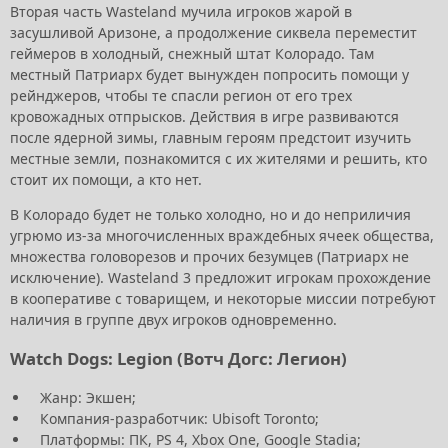
Вторая часть Wasteland мучила игроков жарой в
засушливой Аризоне, а продолжение сиквела переместит
геймеров в холодный, снежный штат Колорадо. Там
местный Патриарх будет вынужден попросить помощи у
рейнджеров, чтобы те спасли регион от его трех
кровожадных отпрысков. Действия в игре развиваются
после ядерной зимы, главным героям предстоит изучить
местные земли, познакомится с их жителями и решить, кто
стоит их помощи, а кто нет.
В Колорадо будет не только холодно, но и до неприличия
угрюмо из-за многочисленных враждебных ячеек общества,
множества головорезов и прочих безумцев (Патриарх не
исключение). Wasteland 3 предложит игрокам прохождение
в кооперативе с товарищем, и некоторые миссии потребуют
наличия в группе двух игроков одновременно.
Watch Dogs: Legion (Вотч Догс: Легион)
Жанр: Экшен;
Компания-разработчик: Ubisoft Toronto;
Платформы: ПК, PS 4, Xbox One, Google Stadia;