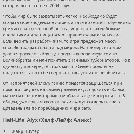
которая вышла еще в 2004 году.
Чтобы мир было захватывать легче, необходимо будет
создать свое злодейское логово, а также заняться обучением
криминальных ячеек общества, управлять злодейскими
операциями и защищаться от правоохранительных сил.
Если верить разработчикам, то игра предложит массу
способов захвата власти над миром. Например, игрокам
удастся расколоть Аляску, продать королевскую семью
Великобритании или похитить значимых губернаторов. Но в
одиночку провернуть столь масштабные проекты не
получится, так что без верных прислужников не обойтись.
От неприятелей злому гению придется защищаться при
помощи ловушек на самый разный вкус: ядовитые облака,
магниты с вентиляторами, пинбольные флипперы и т.п. В
общем, уже совсем скоро игроки смогут сотворить свою
цитадель зла по порабощению мира сего.
Half-Life: Alyx (Халф-Лайф: Аликс)
Жанр: Шутер;