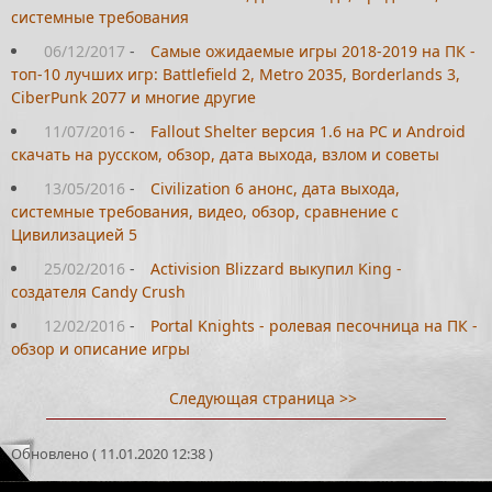
системные требования
06/12/2017
-
Самые ожидаемые игры 2018-2019 на ПК -
топ-10 лучших игр: Battlefield 2, Metro 2035, Borderlands 3,
CiberPunk 2077 и многие другие
11/07/2016
-
Fallout Shelter версия 1.6 на PC и Android
скачать на русском, обзор, дата выхода, взлом и советы
13/05/2016
-
Civilization 6 анонс, дата выхода,
системные требования, видео, обзор, сравнение с
Цивилизацией 5
25/02/2016
-
Activision Blizzard выкупил King -
создателя Candy Crush
12/02/2016
-
Portal Knights - ролевая песочница на ПК -
обзор и описание игры
Следующая страница >>
Обновлено ( 11.01.2020 12:38 )