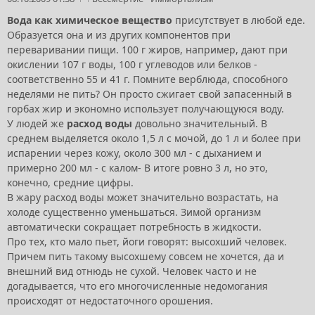
Вода как химическое вещество
присутствует в любой еде.
Образуется она и из других компонентов при
переваривании пищи. 100 г жиров, например, дают при
окислении 107 г воды, 100 г углеводов или белков -
соответственно 55 и 41 г. Помните верблюда, способного
неделями не пить? Он просто сжигает свой запасенный в
горбах жир и экономно использует получающуюся воду.
У людей же
расход воды
довольно значительный. В
среднем выделяется около 1,5 л с мочой, до 1 л и более при
испарении через кожу, около 300 мл - с дыханием и
примерно 200 мл - с калом- В итоге ровно 3 л, но это,
конечно, средние цифры.
В жару расход воды может значительно возрастать, на
холоде существенно уменьшаться. Зимой организм
автоматически сокращает потребность в жидкости.
Про тех, кто мало пьет, йоги говорят: высохший человек.
Причем пить такому высохшему совсем не хочется, да и
внешний вид отнюдь не сухой. Человек часто и не
догадывается, что его многочисленные недомогания
происходят от недостаточного орошения.