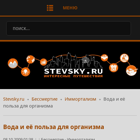
МЕНЮ
Stevsky.ru
Бессмертие
Иммортализм
Вода и её
польза для организма
Вода и её польза для организма
08.10.2009 01:38
Бессмертие
-
Иммортализм