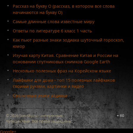
Рассказ на букву О (рассказ, в котором все слова
начинаются на букву О)
Самые длинные слова известные миру
Ответы по литературе 6 класс 1 часть
Как пьют разные знаки зодиака шуточный гороскоп,
юмор
Изучая карту Китая. Сравнение Китая и России на
основании спутниковых снимков Google Earth
Несколько полезных фраз на Корейском языке
Лайфхаки для дома - топ 15 полезных лайфхаков
своими руками, картинки и видео
Сволочные знаки зодиака
© 2026 Stevsky.ru - интересные
60
путешествия. Все права защищены.
Google+