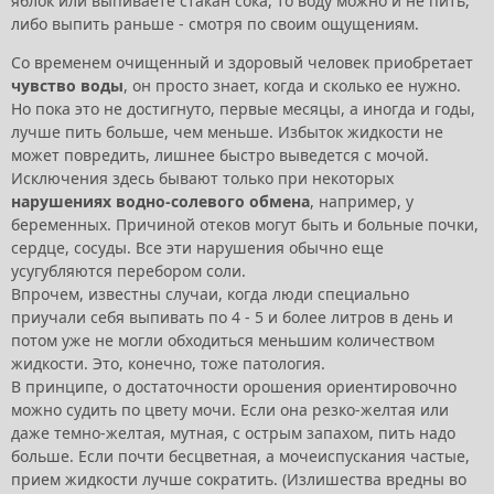
яблок или выпиваете стакан сока, то воду можно и не пить,
либо выпить раньше - смотря по своим ощущениям.
Со временем очищенный и здоровый человек приобретает
чувство воды
, он просто знает, когда и сколько ее нужно.
Но пока это не достигнуто, первые месяцы, а иногда и годы,
лучше пить больше, чем меньше. Избыток жидкости не
может повредить, лишнее быстро выведется с мочой.
Исключения здесь бывают только при некоторых
нарушениях водно-солевого обмена
, например, у
беременных. Причиной отеков могут быть и больные почки,
сердце, сосуды. Все эти нарушения обычно еще
усугубляются перебором соли.
Впрочем, известны случаи, когда люди специально
приучали себя выпивать по 4 - 5 и более литров в день и
потом уже не могли обходиться меньшим количеством
жидкости. Это, конечно, тоже патология.
В принципе, о достаточности орошения ориентировочно
можно судить по цвету мочи. Если она резко-желтая или
даже темно-желтая, мутная, с острым запахом, пить надо
больше. Если почти бесцветная, а мочеиспускания частые,
прием жидкости лучше сократить. (Излишества вредны во