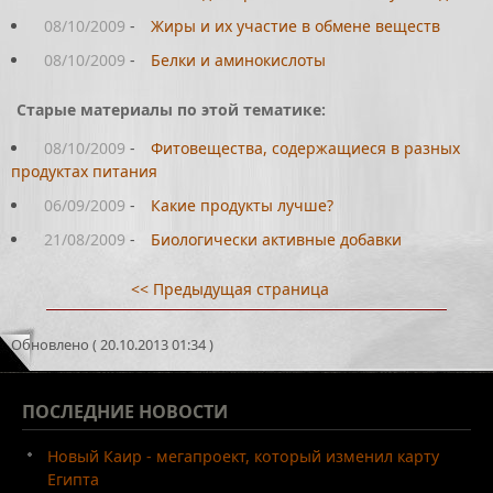
08/10/2009
-
Жиры и их участие в обмене веществ
08/10/2009
-
Белки и аминокислоты
Старые материалы по этой тематике:
08/10/2009
-
Фитовещества, содержащиеся в разных
продуктах питания
06/09/2009
-
Какие продукты лучше?
21/08/2009
-
Биологически активные добавки
<< Предыдущая страница
Обновлено ( 20.10.2013 01:34 )
ПОСЛЕДНИЕ
НОВОСТИ
Новый Каир - мегапроект, который изменил карту
Египта