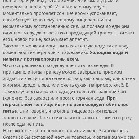
почти горячую воду. Это и зимой, и летом, и утром, и
вечером, и перед едой. Утром она стимулирует,
моментально прогоняет сон. Вечером - успокаивает,
способствует хорошему ночному пищеварению и
нормальному восстановлению сил. За полчаса до еды она
очищает желудок от остатков предыдущей трапезы, готовит
его к новой пище, возбуждает аппетит.
Здоровые же люди могут пить как теплую воду, так и воду
комнатной температуры - по желанию.
Холодная вода и
напитки противопоказаны всем
.
Часто спрашивают, когда лучше пить после еды. В
принципе, иногда трапезу можно завершать приемом
жидкости - если пища очень острая, как шашлык, или очень
жирная, вроде плова, или очень сухая, например, хлеб. В
таких случаях наиболее подходит горячий травяной чай
(конечно, без сахара) или просто горячая вода.
При
нормальной же пище йоги не рекомендуют обильное
питье
. Они говорят, что огонь пищеварения нельзя
заливать водой. Так что идеальный вариант - ничего сразу
после еды не пить.
Но если хочется, то немного попить можно. Эта жидкость
будет как бы составной частью трапезы, и организм уже сам