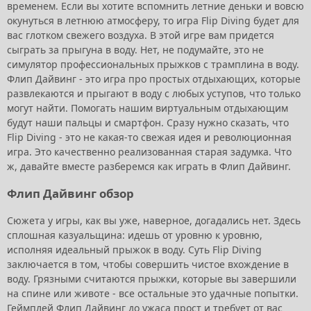
временем. Если вы хотите вспомнить летние деньки и вовсю
окунуться в летнюю атмосферу, то игра Flip Diving будет для
вас глотком свежего воздуха. В этой игре вам придется
сыграть за прыгуна в воду. Нет, не подумайте, это не
симулятор профессиональных прыжков с трамплина в воду.
Флип Дайвинг - это игра про простых отдыхающих, которые
развлекаются и прыгают в воду с любых уступов, что только
могут найти. Помогать нашим виртуальным отдыхающим
будут наши пальцы и смартфон. Сразу нужно сказать, что
Flip Diving - это не какая-то свежая идея и революционная
игра. Это качественно реализованная старая задумка. Что
ж, давайте вместе разберемся как играть в Флип Дайвинг.
Флип Дайвинг обзор
Сюжета у игры, как вы уже, наверное, догадались нет. Здесь
сплошная казуальщина: идешь от уровню к уровню,
исполняя идеальный прыжок в воду. Суть Flip Diving
заключается в том, чтобы совершить чистое вхождение в
воду. Грязными считаются прыжки, которые вы завершили
на спине или животе - все остальные это удачные попытки.
Геймплей Флип Дайвинг до ужаса прост и требует от вас