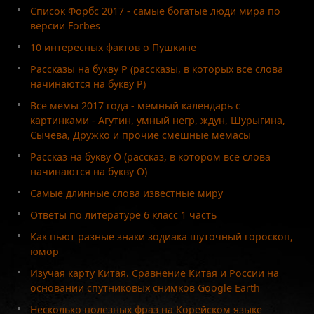
Список Форбс 2017 - самые богатые люди мира по
версии Forbes
10 интересных фактов о Пушкине
Рассказы на букву Р (рассказы, в которых все слова
начинаются на букву Р)
Все мемы 2017 года - мемный календарь с
картинками - Агутин, умный негр, ждун, Шурыгина,
Сычева, Дружко и прочие смешные мемасы
Рассказ на букву О (рассказ, в котором все слова
начинаются на букву О)
Самые длинные слова известные миру
Ответы по литературе 6 класс 1 часть
Как пьют разные знаки зодиака шуточный гороскоп,
юмор
Изучая карту Китая. Сравнение Китая и России на
основании спутниковых снимков Google Earth
Несколько полезных фраз на Корейском языке