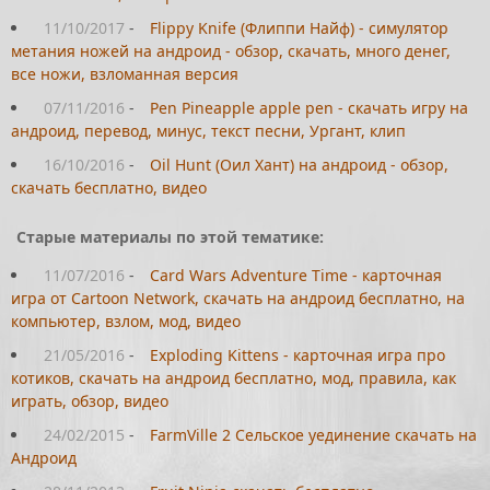
11/10/2017
-
Flippy Knife (Флиппи Найф) - симулятор
метания ножей на андроид - обзор, скачать, много денег,
все ножи, взломанная версия
07/11/2016
-
Pen Pineapple apple pen - cкачать игру на
андроид, перевод, минус, текст песни, Ургант, клип
16/10/2016
-
Oil Hunt (Оил Хант) на андроид - обзор,
скачать бесплатно, видео
Старые материалы по этой тематике:
11/07/2016
-
Card Wars Adventure Time - карточная
игра от Cartoon Network, скачать на андроид бесплатно, на
компьютер, взлом, мод, видео
21/05/2016
-
Exploding Kittens - карточная игра про
котиков, скачать на андроид бесплатно, мод, правила, как
играть, обзор, видео
24/02/2015
-
FarmVille 2 Cельское уединение скачать на
Андроид