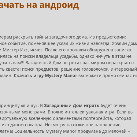
качать на андроид
мерам раскрыть тайны загадочного дома. Из предыстории:
ое событие, поменявшее уклад их жизни навсегда. Хозяин дом
 Мистер Икс, исчез. После его пропажи обнаружена записка
илась на поиски владельца усадьбы, однако ничуть в этом не
учить вам!!! Загадочный Дом встретит вас миром нераскрытых
ть квеста: поиск предметов, решение головоломок, интересный
нлайн.
Скачать игру Mystery Manor
вы можете прямо сейчас н
принципу «я ищу». В
Загадочный Дом играть
будет очень
азочными монстрами. Вполне интеллектуальная игра. Если вы
 виртуальную вселенную с элементами полтергейста, которая
х игр данного жанра. Несмотря на отличное наполнение,
латна! Социальность Mystery Manor продумана до мелочей –