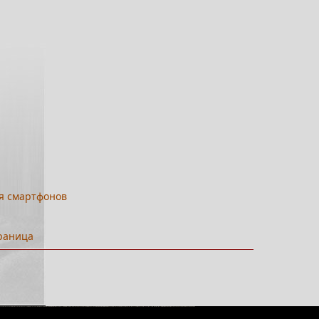
ля смартфонов
раница