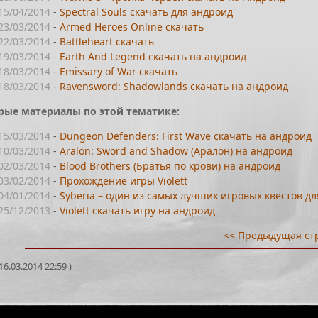
15/04/2014
-
Spectral Souls скачать для андроид
23/03/2014
-
Armed Heroes Online скачать
22/03/2014
-
Battleheart скачать
19/03/2014
-
Earth And Legend скачать на андроид
18/03/2014
-
Emissary of War скачать
18/03/2014
-
Ravensword: Shadowlands скачать на андроид
рые материалы по этой тематике:
15/03/2014
-
Dungeon Defenders: First Wave скачать на андроид
10/03/2014
-
Aralon: Sword and Shadow (Аралон) на андроид
02/03/2014
-
Blood Brothers (Братья по крови) на андроид
03/02/2014
-
Прохождение игры Violett
04/01/2014
-
Syberia – один из самых лучших игровых квестов д
25/12/2013
-
Violett скачать игру на андроид
<< Предыдущая ст
6.03.2014 22:59 )