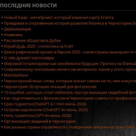
ПОСЛЕДНИЕ
НОВОСТИ
Новый Каир - мегапроект, который изменил карту Египта
Правдивая и откровенная история развития бизнеса в Черногории (М
Дереализация
Атавизмы
Расслоение общества в Дубае
Юрий Дудь 2025 - статистика за 9 лет
Демографический кризис в Европе 2025 - какие страны вымирают и ч
О чём думают синтозавры
Мировой тоталитаризм как неизбежное будущее. Прогноз на ближа
Современному поколению ничего не интересно. Какие у этого причи
Monteamour
Черногорский язык: слова, которые значат совсем не то, чем кажутс
Черногория: 20 лучших локаций для фотосессии
10 ошибок, которых стоит избежать при организации свадебной фо
Как подготовиться к фотосессии в Черногории: советы от професси
Срок годности (ChatGPT 4.1 mini июнь 2026)
Острова над песком (ChatGPT 4o июнь 2025)
Нить гравитона (GPT-4o июнь 2026)
Организация свиданий в Черногории
Как разные страны справляются с поведением мигрантов: опыт ОАЭ,