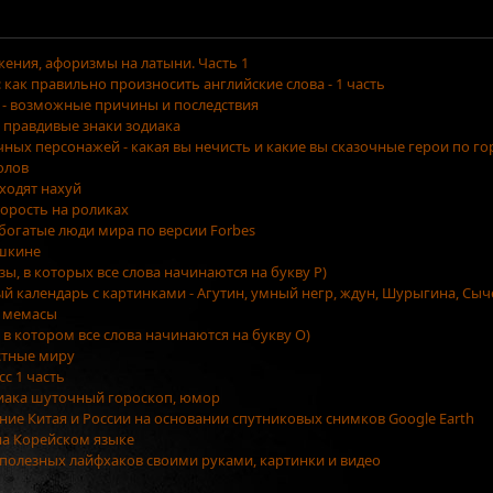
ения, афоризмы на латыни. Часть 1
как правильно произносить английские слова - 1 часть
 - возможные причины и последствия
 правдивые знаки зодиака
очных персонажей - какая вы нечисть и какие вы сказочные герои по г
олов
уходят нахуй
орость на роликах
 богатые люди мира по версии Forbes
ушкине
азы, в которых все слова начинаются на букву Р)
ый календарь с картинками - Агутин, умный негр, ждун, Шурыгина, Сыч
 мемасы
, в котором все слова начинаются на букву О)
стные миру
сс 1 часть
диака шуточный гороскоп, юмор
ение Китая и России на основании спутниковых снимков Google Earth
на Корейском языке
5 полезных лайфхаков своими руками, картинки и видео