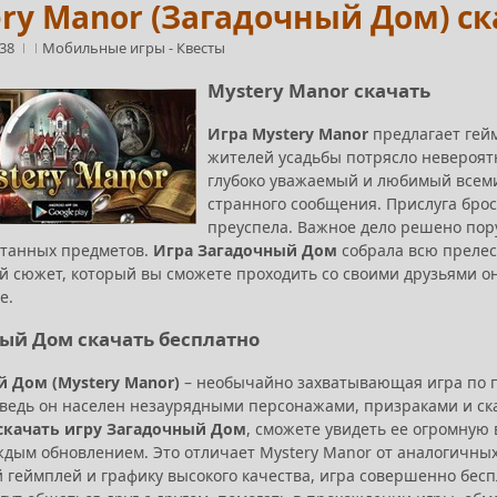
ry Manor (Загадочный Дом) с
:38
Мобильные игры
-
Квесты
Mystery Manor скачать
Игра Mystery Manor
предлагает гей
жителей усадьбы потрясло невероятн
глубоко уважаемый и любимый всеми
странного сообщения. Прислуга брос
преуспела. Важное дело решено пор
ятанных предметов.
Игра Загадочный Дом
собрала всю прелес
 сюжет, который вы сможете проходить со своими друзьями о
е.
ый Дом скачать бесплатно
 Дом (Mystery Manor)
– необычайно захватывающая игра по 
 ведь он населен незаурядными персонажами, призраками и ск
скачать игру Загадочный Дом
, сможете увидеть ее огромную
аждым обновлением. Это отличает Mystery Manor от аналогичны
 геймплей и графику высокого качества, игра совершенно бесп