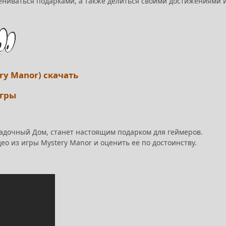
мениваться подарками, а также делиться своими достижениями 
ry Manor) скачать
игры
гадочный Дом, станет настоящим подарком для геймеров.
о из игры Mystery Manor и оценить ее по достоинству.