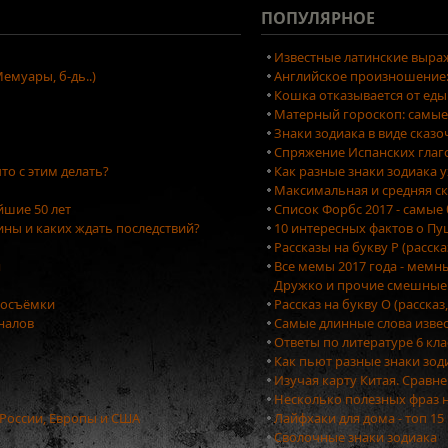
ПОПУЛЯРНОЕ
Известные латинские выраж
емуары, б-дь..)
Английское произношение: 
Кошка отказывается от еды
Матерный гороскоп: самые
Знаки зодиака в виде сказ
Спряжение Испанских глаг
то с этим делать?
Как разные знаки зодиака 
Максимальная и средняя ск
йшие 50 лет
Список Форбс 2017 - самые
ны и каких ждать последствий?
10 интересных фактов о П
Рассказы на букву Р (расск
я
Все мемы 2017 года - мемн
Дружко и прочие смешные
тосъёмки
Рассказ на букву О (рассказ
оналов
Самые длинные слова изве
Ответы по литературе 6 кла
Как пьют разные знаки зо
Изучая карту Китая. Сравн
Несколько полезных фраз 
 России, Европы и США
Лайфхаки для дома - топ 1
Сволочные знаки зодиака