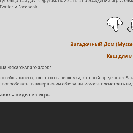
гут общаться друг с другом, помогать в прохождении игры, об
Twitter и Facebook.
Загадочный Дом (Myste
Кэш для 
Ша /sdcard/Android/obb/
коктейль экшена, квеста и головоломки, который предлагает За
 попробовать! В завершении обзора вы можете посмотреть виде
anor – видео из игры