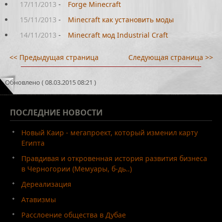
17/11/2013
-
Forge Minecraft
15/11/2013
-
Minecraft как установить моды
14/11/2013
-
Minecraft мод Industrial Craft
<< Предыдущая страница
Следующая страница >>
Обновлено ( 08.03.2015 08:21 )
ПОСЛЕДНИЕ
НОВОСТИ
Новый Каир - мегапроект, который изменил карту
Египта
Правдивая и откровенная история развития бизнеса
в Черногории (Мемуары, б-дь..)
Дереализация
Атавизмы
Расслоение общества в Дубае