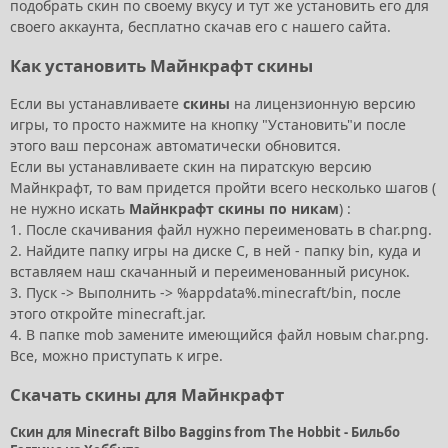
подобрать скин по своему вкусу и тут же установить его для
своего аккаунта, бесплатно скачав его с нашего сайта.
Как установить Майнкрафт скины
Если вы устанавливаете
скины
на лицензионную версию
игры, то просто нажмите на кнопку "Установить"и после
этого ваш персонаж автоматически обновится.
Если вы устанавливаете скин на пиратскую версию
Майнкрафт, то вам придется пройти всего несколько шагов (
не нужно искать
Майнкрафт скины по никам
) :
1. После скачивания файл нужно переименовать в char.png.
2. Найдите папку игры на диске C, в ней - папку bin, куда и
вставляем наш скачанный и переименованный рисунок.
3. Пуск -> Выполнить -> %appdata%.minecraft/bin, после
этого откройте minecraft.jar.
4. В папке mob замените имеющийся файл новым char.png.
Все, можно приступать к игре.
Скачать скины для Майнкрафт
Скин для Minecraft Bilbo Baggins from The Hobbit - Бильбо