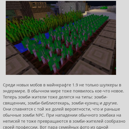
Среди новых мобов в майнкрафте 1.9 не только шулкеры в
эндермире. В обычном мире тоже появилось кое-что новое.
Теперь зомби-жители тоже делятся на типы: зомби-
священник, зомби-библиотекарь, зомби-кузнец и другие.
Они спавнятся с той же долей вероятности, что и раньше
обычные зомби NPC. При нападении обычного зомбака на
неписей те тоже превращаются в зомби-жителей сообразно
своей профессии. Вот пара семейных фото из одной