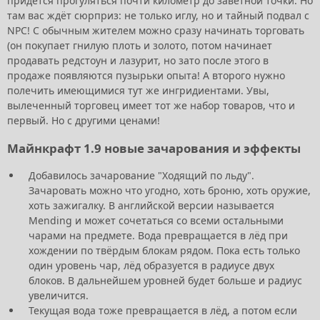
придётся прогуляться почти километр до заветной точки. Но
там вас ждёт сюрприз: не только иглу, но и тайный подвал с
NPC! С обычным жителем можно сразу начинать торговать
(он покупает гнилую плоть и золото, потом начинает
продавать редстоун и лазурит, но зато после этого в
продаже появляются пузырьки опыта! А второго нужно
полечить имеющимися тут же ингридиентами. Увы,
вылеченный торговец имеет тот же набор товаров, что и
первый. Но с другими ценами!
Майнкрафт 1.9 новые зачарования и эффекты
Добавилось зачарование "Ходящий по льду".
Зачаровать можно что угодно, хоть броню, хоть оружие,
хоть зажигалку. В английской версии называется
Mending и может сочетаться со всеми остальными
чарами на предмете. Вода превращается в лёд при
хождении по твёрдым блокам рядом. Пока есть только
один уровень чар, лёд образуется в радиусе двух
блоков. В дальнейшем уровней будет больше и радиус
увеличится.
Текущая вода тоже превращается в лёд, а потом если