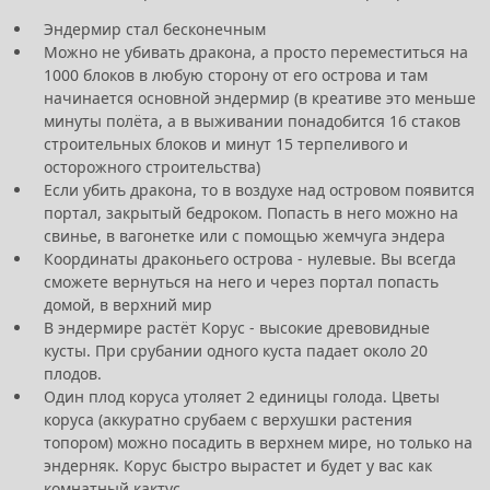
Эндермир стал бесконечным
Можно не убивать дракона, а просто переместиться на
1000 блоков в любую сторону от его острова и там
начинается основной эндермир (в креативе это меньше
минуты полёта, а в выживании понадобится 16 стаков
строительных блоков и минут 15 терпеливого и
осторожного строительства)
Если убить дракона, то в воздухе над островом появится
портал, закрытый бедроком. Попасть в него можно на
свинье, в вагонетке или с помощью жемчуга эндера
Координаты драконьего острова - нулевые. Вы всегда
сможете вернуться на него и через портал попасть
домой, в верхний мир
В эндермире растёт Корус - высокие древовидные
кусты. При срубании одного куста падает около 20
плодов.
Один плод коруса утоляет 2 единицы голода. Цветы
коруса (аккуратно срубаем с верхушки растения
топором) можно посадить в верхнем мире, но только на
эндерняк. Корус быстро вырастет и будет у вас как
комнатный кактус...