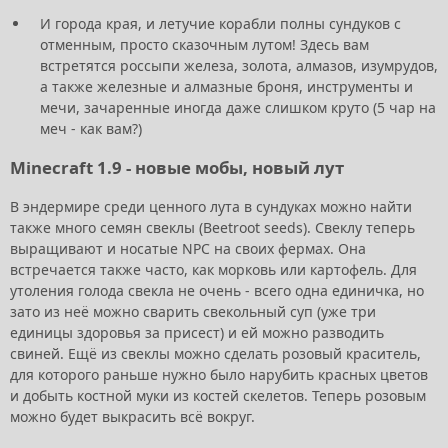
И города края, и летучие корабли полны сундуков с
отменным, просто сказочным лутом! Здесь вам
встретятся россыпи железа, золота, алмазов, изумрудов,
а также железные и алмазные броня, инструменты и
мечи, зачаренные иногда даже слишком круто (5 чар на
меч - как вам?)
Minecraft 1.9 - новые мобы, новый лут
В эндермире среди ценного лута в сундуках можно найти
также много семян свеклы (Beetroot seeds). Свеклу теперь
выращивают и носатые NPC на своих фермах. Она
встречается также часто, как морковь или картофель. Для
утоления голода свекла не очень - всего одна единичка, но
зато из неё можно сварить свекольный суп (уже три
единицы здоровья за присест) и ей можно разводить
свиней. Ещё из свеклы можно сделать розовый краситель,
для которого раньше нужно было нарубить красных цветов
и добыть костной муки из костей скелетов. Теперь розовым
можно будет выкрасить всё вокруг.