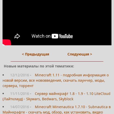
< Предыдущая
Следующая >
Новые материалы по этой тематике:
12/12/2016
-
Minecraft 1.11 - подробная информация о
новой версии, все нововведения, скачать лаунчер, моды,
сервера, торрент
11/11/2016
-
Сервер майнкрафт 1.8 - 1.9 - 1.10 LiteCloud
(Лайтклауд) - Skywars, Bedwars, Skyblock
14/07/2016
-
Minecraft Minenautica 1.7.10 - Subnautica в
Майнкрафте - скачать мод, обзор, как установить, видео