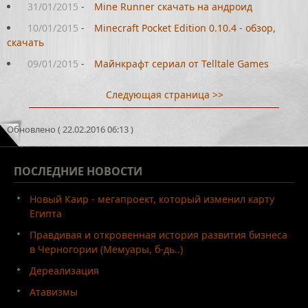
31/01/2015
-
Mine Runner скачать на андроид
10/01/2015
-
Minecraft Pocket Edition 0.10.4 - обзор,
скачать
09/01/2015
-
Майнкрафт сериал от Telltale Games
Следующая страница >>
Обновлено ( 22.02.2016 06:13 )
ПОСЛЕДНИЕ
НОВОСТИ
Новый Каир - мегапроект, который изменил карту
Египта
Правдивая и откровенная история развития бизнеса
в Черногории (Мемуары, б-дь..)
Дереализация
Атавизмы