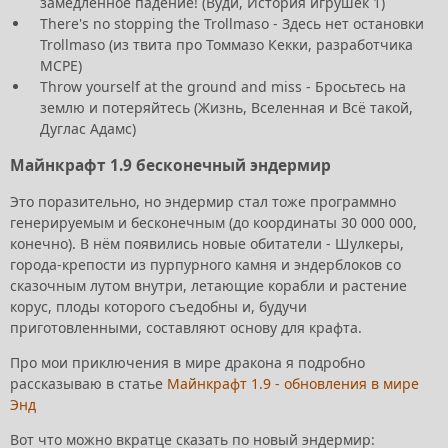
замедленное падение! (Вуди, История игрушек 1)
There's no stopping the Trollmaso - Здесь нет остановки
Trollmaso (из твита про Томмазо Кекки, разработчика
MCPE)
Throw yourself at the ground and miss - Бросьтесь на
землю и потеряйтесь (Жизнь, Вселенная и Всё такой,
Дуглас Адамс)
Майнкрафт 1.9 бесконечный эндермир
Это поразительно, но эндермир стал тоже программно
генерируемым и бесконечным (до координаты 30 000 000,
конечно). В нём появились новые обитатели - Шулкеры,
города-крепости из пурпурного камня и эндерблоков со
сказочным лутом внутри, летающие корабли и растение
корус, плоды которого съедобны и, будучи
приготовленными, составляют основу для крафта.
Про мои приключения в мире дракона я подробно
рассказываю в статье
Майнкрафт 1.9 - обновления в мире
Энд
Вот что можно вкратце сказать по новый эндермир: